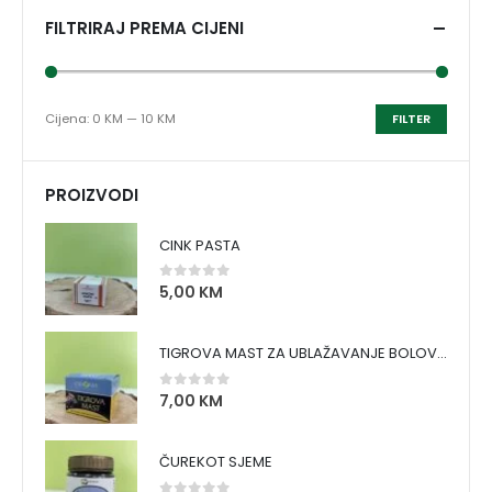
FILTRIRAJ PREMA CIJENI
Cijena:
0 KM
—
10 KM
FILTER
PROIZVODI
CINK PASTA
5,00
KM
0
out of 5
TIGROVA MAST ZA UBLAŽAVANJE BOLOVA I ZAGRIJAVANJE MIŠIĆA
7,00
KM
0
out of 5
ČUREKOT SJEME