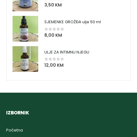
3,50
KM
0
out of 5
SJEMENKE GROŽĐA ulje 50 ml
8,00
KM
0
out of 5
ULJE ZA INTIMNU NJEGU
12,00
KM
0
out of 5
IZBORNIK
Početna