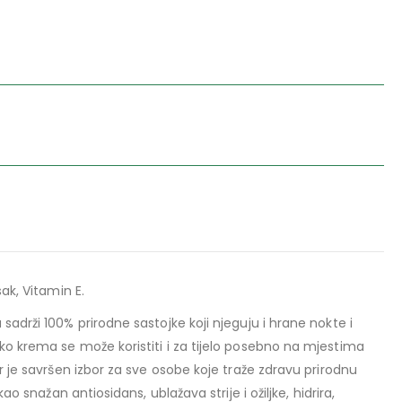
ak, Vitamin E.
adrži 100% prirodne sastojke koji njeguju i hrane nokte i
o krema se može koristiti i za tijelo posebno na mjestima
 je savršen izbor za sve osobe koje traže zdravu prirodnu
o snažan antiosidans, ublažava strije i ožiljke, hidrira,