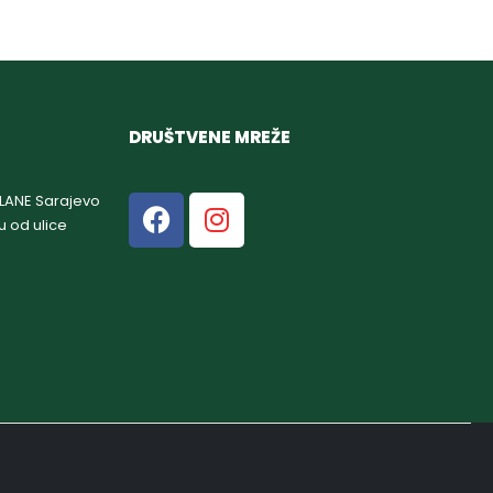
DRUŠTVENE MREŽE
GLANE Sarajevo
u od ulice