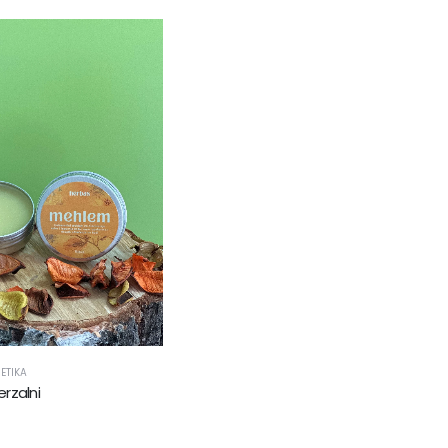
ETIKA
rzalni