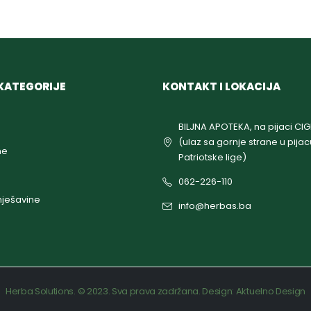
KATEGORIJE
KONTAKT I LOKACIJA
BILJNA APOTEKA, na pijaci CI
(ulaz sa gornje strane u pijac
ne
Patriotske lige)
062-226-110
ješavine
info@herbas.ba
Herba Solutions. © 2023. Sva prava zadržana. Design:
Aktuelno Design