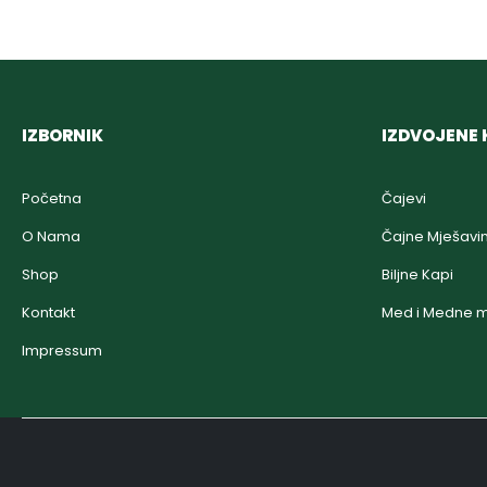
IZBORNIK
IZDVOJENE 
Početna
Čajevi
O Nama
Čajne Mješavi
Shop
Biljne Kapi
Kontakt
Med i Medne m
Impressum