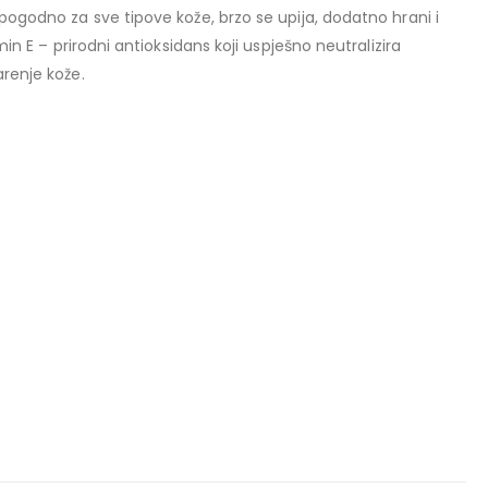
pogodno za sve tipove kože, brzo se upija, dodatno hrani i
in E – prirodni antioksidans koji uspješno neutralizira
renje kože.