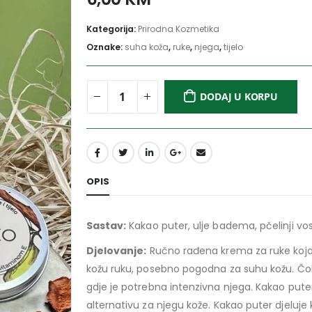
Kategorija:
Prirodna Kozmetika
Oznake:
suha koža
,
ruke
,
njega
,
tijelo
DODAJ U KORPU
OPIS
Sastav:
Kakao puter, ulje badema, pčelinji vos
Djelovanje:
Ručno rađena krema za ruke koja s
kožu ruku, posebno pogodna za suhu kožu. Čok
gdje je potrebna intenzivna njega. Kakao puter
alternativu za njegu kože. Kakao puter djeluje ka