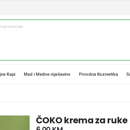
ljne Kapi
Med i Medne mješavine
Prirodna Kozmetika
S
ČOKO krema za ruke
6,00
KM