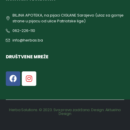
BILJNA APOTEKA, na pijaci CIGLANE Sarajevo (ulaz sa gornje
strane u pijacu od ulice Patriotske lige)
062-226-110
info@herbas.ba
DRUŠTVENE MREŽE
Herba Solutions. © 2023. Sva prava zadržana. Design:
Aktuelno
Design