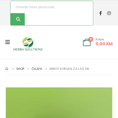
Korpa
0
0,00
KM
SHOP
ČAJEVI
IĐIROT KORIJEN, ČAJ 50 GR.