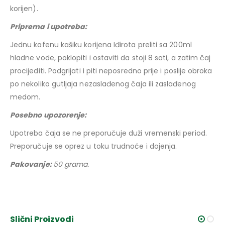
korijen).
Priprema i upotreba:
Jednu kafenu kašiku korijena Iđirota preliti sa 200ml
hladne vode, poklopiti i ostaviti da stoji 8 sati, a zatim čaj
procijediti. Podgrijati i piti neposredno prije i poslije obroka
po nekoliko gutljaja nezaslađenog čaja ili zaslađenog
medom.
Posebno upozorenje:
Upotreba čaja se ne preporučuje duži vremenski period.
Preporučuje se oprez u toku trudnoće i dojenja.
Pakovanje:
50 grama.
Slični Proizvodi