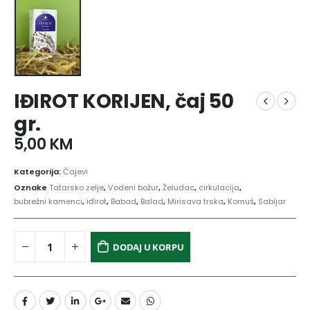
IĐIROT KORIJEN, čaj 50
gr.
5,00
KM
Kategorija:
Čajevi
Oznake
Tatarsko zelje
,
Vodeni božur
,
Želudac
,
cirkulacija
,
bubrežni kamenci
,
iđirot
,
Babad
,
Balad
,
Mirisava trska
,
Komuš
,
Sabljar
DODAJ U KORPU