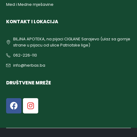
Med i Medne mješavine
KONTAKT I LOKACIJA
BILJNA APOTEKA, na pijaci CIGLANE Sarajevo (ulaz sa gornje
strane u pijacu od ulice Patriotske lige)
062-226-110
info@herbas.ba
DRUŠTVENE MREŽE