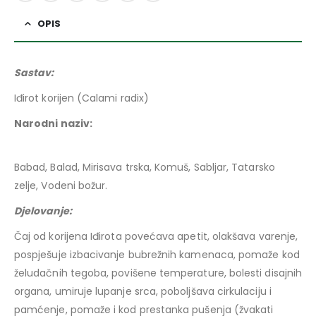
OPIS
Sastav:
Iđirot korijen (Calami radix)
Narodni naziv:
Babad, Balad, Mirisava trska, Komuš, Sabljar, Tatarsko
zelje, Vodeni božur.
Djelovanje:
Čaj od korijena Iđirota povećava apetit, olakšava varenje,
pospješuje izbacivanje bubrežnih kamenaca, pomaže kod
želudačnih tegoba, povišene temperature, bolesti disajnih
organa, umiruje lupanje srca, poboljšava cirkulaciju i
pamćenje, pomaže i kod prestanka pušenja (žvakati