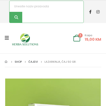
Korpa
1
15,00
KM
SHOP
ČAJEVI
LAZARKINJA, ČAJ 50 GR.