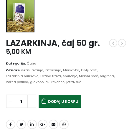
LAZARKINJA, čaj 50 gr.
5,00
KM
Kategorija:
Čajevi
Oznake
iskašljavanje
,
lazarkinja
,
Mirisavka
,
Divlji broć
,
Lazarkinja mirisava
,
Lazina trava
,
smirenje
,
Mirisni broć
,
migrena
,
Rožna perlica
,
glavobolja
,
Prevenec
,
jetra
,
žuč
DODAJ U KORPU