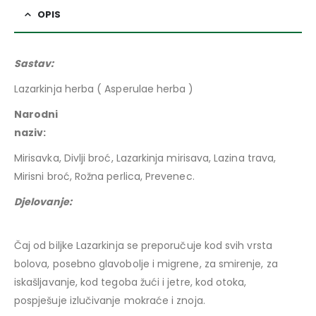
OPIS
Sastav:
Lazarkinja herba ( Asperulae herba )
Narodni
naziv
Mirisavka, Divlji broć, Lazarkinja mirisava, Lazina trava,
Mirisni broć, Rožna perlica, Prevenec.
Djelovanje:
Čaj od biljke Lazarkinja se preporučuje kod svih vrsta
bolova, posebno glavobolje i migrene, za smirenje, za
iskašljavanje, kod tegoba žući i jetre, kod otoka,
pospješuje izlučivanje mokraće i znoja.