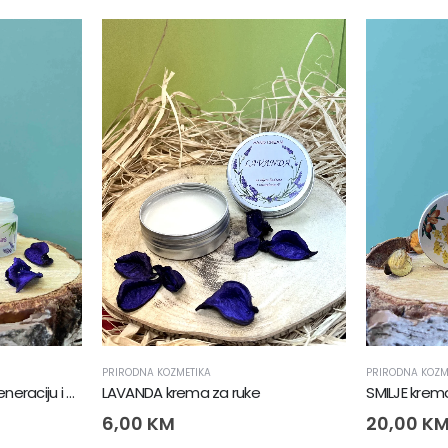
PRIRODNA KOZMETIKA
PRIRODNA KOZM
LAVANDA krema (za regeneraciju i hidrataciju svih tipova kože)
LAVANDA krema za ruke
6,00
KM
20,00
K