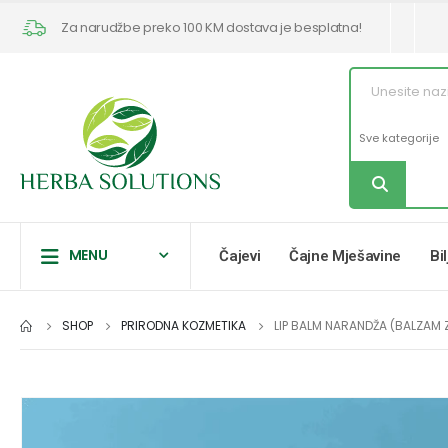
Za narudžbe preko 100 KM dostava je besplatna!
MENU
Čajevi
Čajne Mješavine
Bi
SHOP
PRIRODNA KOZMETIKA
LIP BALM NARANDŽA (BALZAM Z