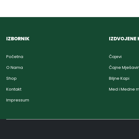
IZBORNIK
IZDVOJENE 
Početna
Čajevi
O Nama
Čajne Mješavi
Shop
Biljne Kapi
Kontakt
Med i Medne m
Impressum