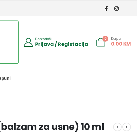
Korpa
0
Dobrodošli
0,00
KM
Prijava / Registacija
apuni
balzam za usne) 10 ml