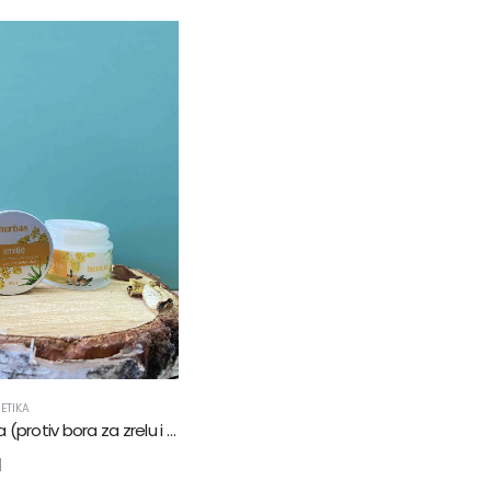
ETIKA
SMILJE krema (protiv bora za zrelu i osjetljivu kožu)
M