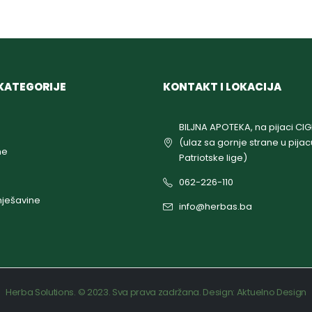
KATEGORIJE
KONTAKT I LOKACIJA
BILJNA APOTEKA, na pijaci CI
(ulaz sa gornje strane u pijac
ne
Patriotske lige)
062-226-110
ješavine
info@herbas.ba
Herba Solutions. © 2023. Sva prava zadržana. Design:
Aktuelno Design