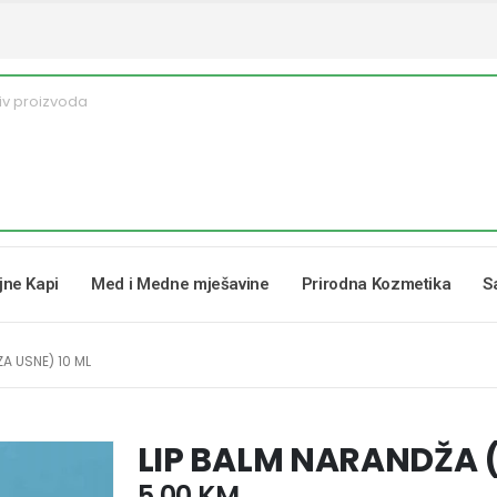
ljne Kapi
Med i Medne mješavine
Prirodna Kozmetika
S
A USNE) 10 ML
LIP BALM NARANDŽA (
5,00
KM