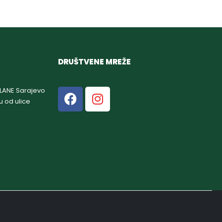
DRUŠTVENE MREŽE
GLANE Sarajevo
u od ulice