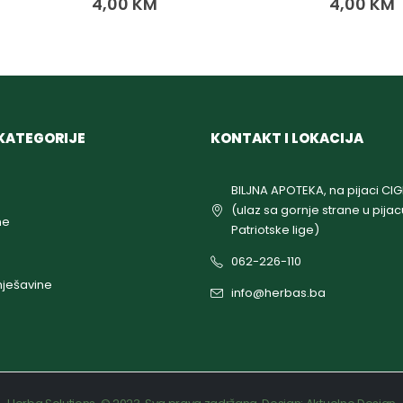
4,00
KM
4,00
KM
KATEGORIJE
KONTAKT I LOKACIJA
BILJNA APOTEKA, na pijaci CI
(ulaz sa gornje strane u pijac
ne
Patriotske lige)
062-226-110
ješavine
info@herbas.ba