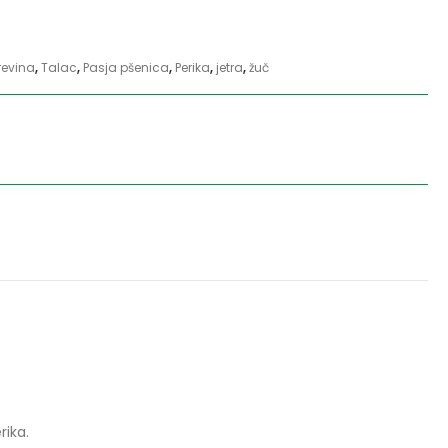
revina
,
Talac
,
Pasja pšenica
,
Perika
,
jetra
,
žuč
rika.