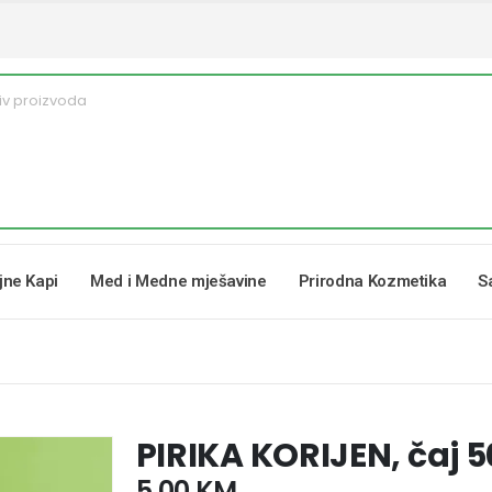
ljne Kapi
Med i Medne mješavine
Prirodna Kozmetika
S
PIRIKA KORIJEN, čaj 5
5,00
KM