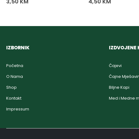
3,50
KM
4,50
KM
IZBORNIK
IZDVOJENE 
Početna
Čajevi
O Nama
Čajne Mješavi
Shop
Biljne Kapi
Kontakt
Med i Medne m
Impressum