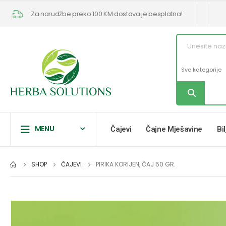
Za narudžbe preko 100 KM dostava je besplatna!
MENU
Čajevi
Čajne Mješavine
Bi
SHOP
ČAJEVI
PIRIKA KORIJEN, ČAJ 50 GR.