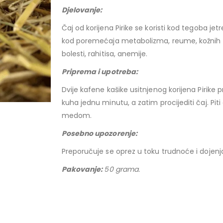
Djelovanje:
Čaj od korijena Pirike se koristi kod tegoba jetr
kod poremećaja metabolizma, reume, kožnih obo
bolesti, rahitisa, anemije.
Priprema i upotreba:
Dvije kafene kašike usitnjenog korijena Pirike pr
kuha jednu minutu, a zatim procijediti čaj. Pi
medom.
Posebno upozorenje:
Preporučuje se oprez u toku trudnoće i dojenj
Pakovanje:
50 grama.