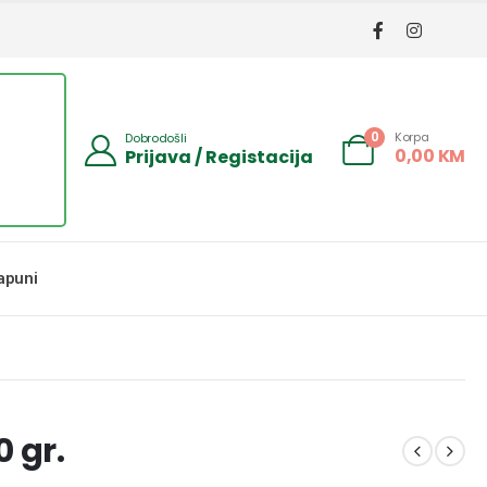
Korpa
0
Dobrodošli
0,00
KM
Prijava / Registacija
apuni
0 gr.