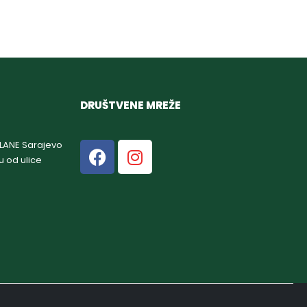
DRUŠTVENE MREŽE
GLANE Sarajevo
u od ulice