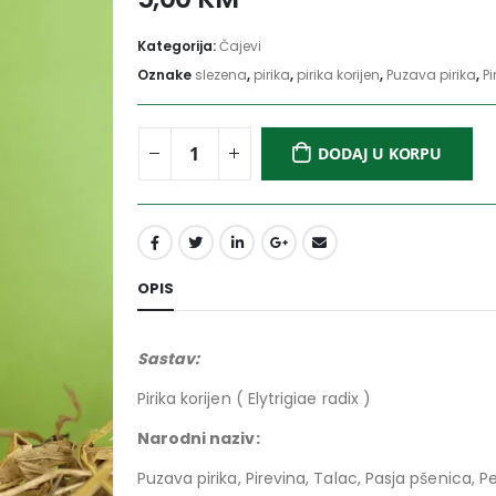
Kategorija:
Čajevi
Oznake
slezena
,
pirika
,
pirika korijen
,
Puzava pirika
,
Pi
DODAJ U KORPU
OPIS
Sastav:
Pirika korijen ( Elytrigiae radix )
Narodni naziv:
Puzava pirika, Pirevina, Talac, Pasja pšenica, Pe