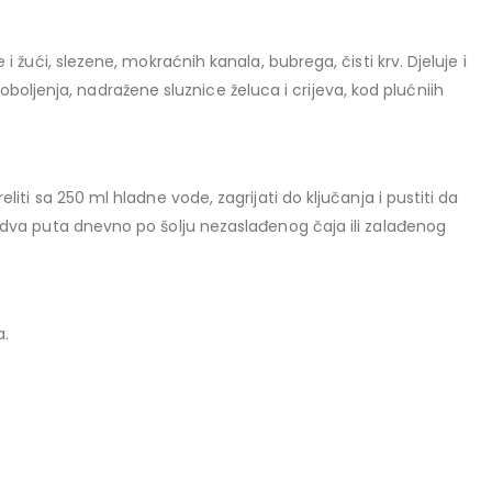
e i žući, slezene, mokraćnih kanala, bubrega, čisti krv. Djeluje i
ljenja, nadražene sluznice želuca i crijeva, kod plućniih
eliti sa 250 ml hladne vode, zagrijati do ključanja i pustiti da
ti dva puta dnevno po šolju nezaslađenog čaja ili zalađenog
a.