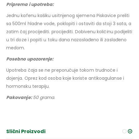
Priprema i upotreba:
Jednu kafenu kašiku usitnjenog sjemena Piskavice preliti
sa 500ml hladne vode, poklopiti i ostaviti da stoji 3 sata, a
zatim čaj procijediti. procijediti. Dobivenu količinu podijeliti
u tri doze i popiti u toku dana nazaslađeno ili zaslađeno
medom.
Posebno upozorenje:
Upotreba čaja se ne preporučuje tokom trudnoće i
dojenja. Oprez kod osoba koje koriste antikoagulanse i
hormonsku terapiju.
Pakovanje:
50 grama.
Slični Proizvodi