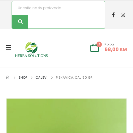
Korpa
7
68,00
KM
SHOP
ČAJEVI
PISKAVICA, ČAJ 50 GR.