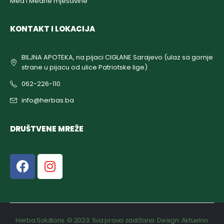
Med i Medne mješavine
KONTAKT I LOKACIJA
BILJNA APOTEKA, na pijaci CIGLANE Sarajevo (ulaz sa gornje
strane u pijacu od ulice Patriotske lige)
062-226-110
info@herbas.ba
DRUŠTVENE MREŽE
Herba Solutions. © 2023. Sva prava zadržana. Design:
Aktuelno