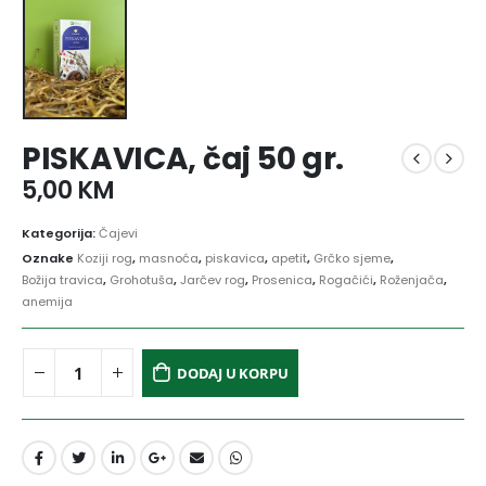
PISKAVICA, čaj 50 gr.
5,00
KM
Kategorija:
Čajevi
Oznake
Koziji rog
,
masnoća
,
piskavica
,
apetit
,
Grčko sjeme
,
Božija travica
,
Grohotuša
,
Jarčev rog
,
Prosenica
,
Rogačići
,
Roženjača
,
anemija
DODAJ U KORPU