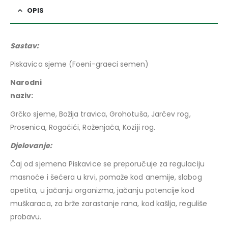
OPIS
Sastav:
Piskavica sjeme (Foeni-graeci semen)
Narodni
naziv:
Grčko sjeme, Božija travica, Grohotuša, Jarčev rog,
Prosenica, Rogačići, Roženjača, Koziji rog.
Djelovanje:
Čaj od sjemena Piskavice se preporučuje za regulaciju
masnoće i šećera u krvi, pomaže kod anemije, slabog
apetita, u jačanju organizma, jačanju potencije kod
muškaraca, za brže zarastanje rana, kod kašlja, reguliše
probavu.