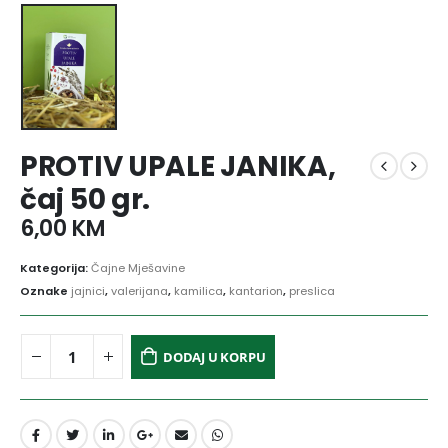
PROTIV UPALE JANIKA,
čaj 50 gr.
6,00
KM
Kategorija:
Čajne Mješavine
Oznake
jajnici
,
valerijana
,
kamilica
,
kantarion
,
preslica
DODAJ U KORPU