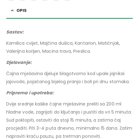
OPIS
Sastav:
Kamilica cvijet, Majčina dušica, Kantarion, Matičnjak,
Valerijna korijen, Macina trava, Preslica.
Djelovanje:
Čajna mješavina djeluje blagotvorno kod upale jajnikai
jajovoda, pojačanog bijelog pranja i bolI pri dnu stomaka.
Priprema i upotreba:
Dvije srednje kašike čajne mješavine preliti sa 200 ml
hladne vode, zagrijati do ključanja i pustiti da vri 5 minuta.
Sud poklopiti, ostaviti da stoji 15 minuta, a zatima čaj
procjediti. Piti 3-4 puta dnevno, minimalno 15 dana. Zatim
napraviti kraću pauzu, pa tretman ponoviti.