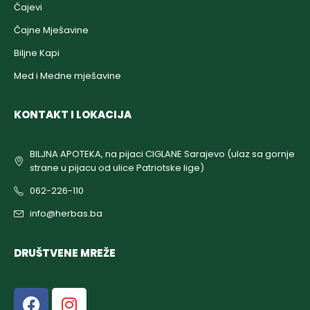
Čajevi
Čajne Mješavine
Biljne Kapi
Med i Medne mješavine
KONTAKT I LOKACIJA
BILJNA APOTEKA, na pijaci CIGLANE Sarajevo (ulaz sa gornje
strane u pijacu od ulice Patriotske lige)
062-226-110
info@herbas.ba
DRUŠTVENE MREŽE