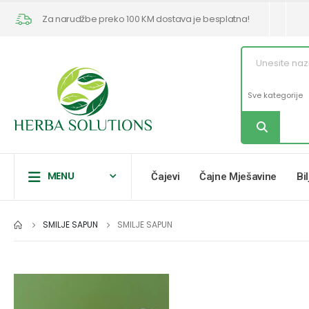
Za narudžbe preko 100 KM dostava je besplatna!
MENU
Čajevi
Čajne Mješavine
Bi
SMILJE SAPUN
SMILJE SAPUN