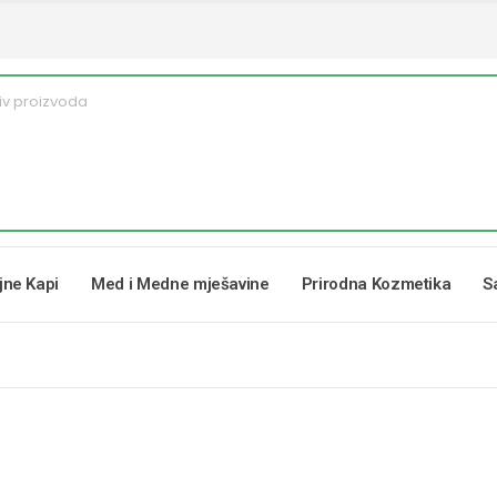
ljne Kapi
Med i Medne mješavine
Prirodna Kozmetika
S