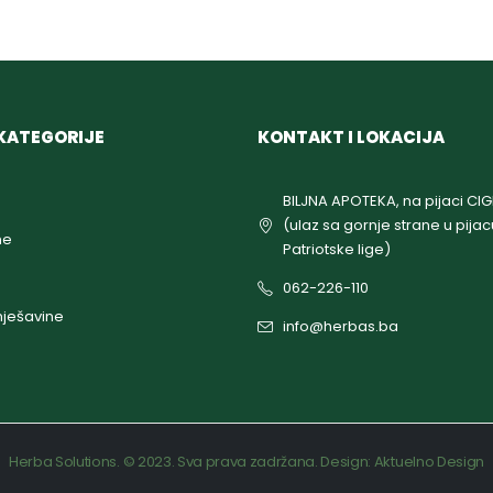
KATEGORIJE
KONTAKT I LOKACIJA
BILJNA APOTEKA, na pijaci CI
(ulaz sa gornje strane u pijac
ne
Patriotske lige)
062-226-110
ješavine
info@herbas.ba
Herba Solutions. © 2023. Sva prava zadržana. Design:
Aktuelno Design