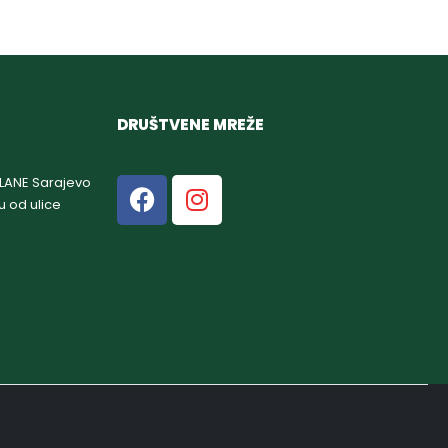
DRUŠTVENE MREŽE
GLANE Sarajevo
u od ulice