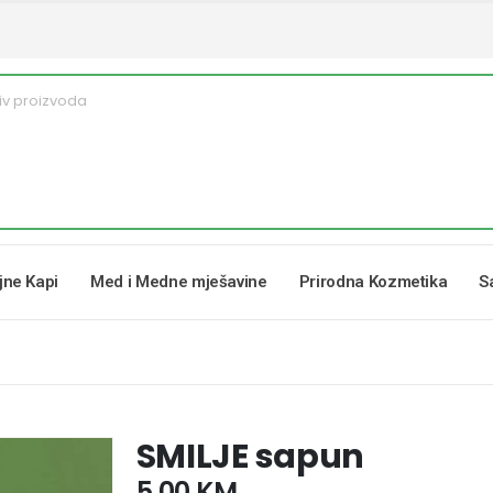
ljne Kapi
Med i Medne mješavine
Prirodna Kozmetika
S
SMILJE sapun
5,00
KM