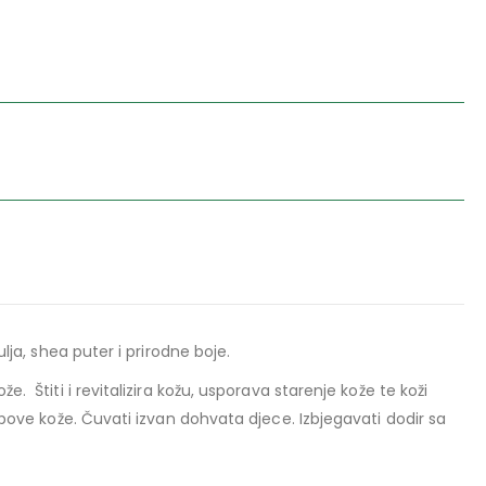
ulja, shea puter i prirodne boje.
e. Štiti i revitalizira kožu, usporava starenje kože te koži
ipove kože. Čuvati izvan dohvata djece. Izbjegavati dodir sa