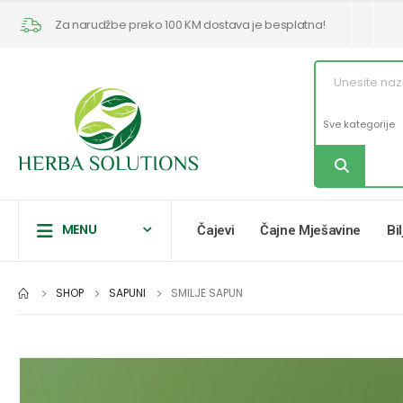
Za narudžbe preko 100 KM dostava je besplatna!
MENU
Čajevi
Čajne Mješavine
Bi
SHOP
SAPUNI
SMILJE SAPUN