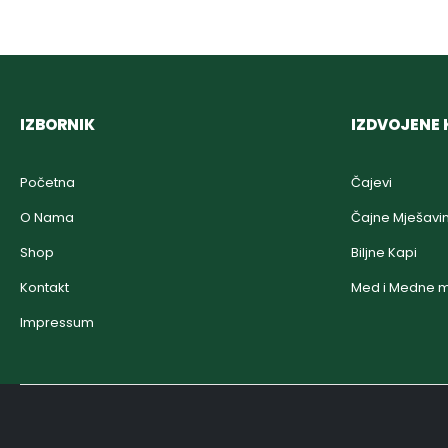
IZBORNIK
IZDVOJENE 
Početna
Čajevi
O Nama
Čajne Mješavi
Shop
Biljne Kapi
Kontakt
Med i Medne m
Impressum