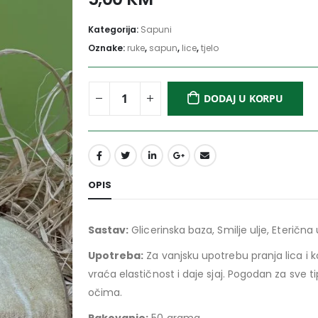
Kategorija:
Sapuni
Oznake:
ruke
,
sapun
,
lice
,
tjelo
DODAJ U KORPU
OPIS
Sastav:
Glicerinska baza, Smilje ulje, Eterična 
Upotreba:
Za vanjsku upotrebu pranja lica i kož
vraća elastičnost i daje sjaj. Pogodan za sve t
očima.