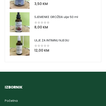
3,50
KM
0
out of 5
SJEMENKE GROŽĐA ulje 50 ml
8,00
KM
0
out of 5
ULJE ZA INTIMNU NJEGU
12,00
KM
0
out of 5
IZBORNIK
Početna