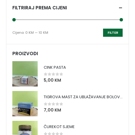
FILTRIRAJ PREMA CIJENI
Cijena:
0 KM
—
10 KM
FILTER
PROIZVODI
CINK PASTA
5,00
KM
0
out of 5
TIGROVA MAST ZA UBLAŽAVANJE BOLOVA I ZAGRIJAVANJE MIŠIĆA
7,00
KM
0
out of 5
ČUREKOT SJEME