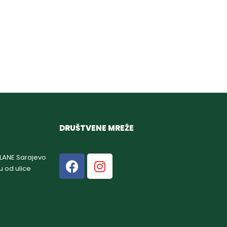
DRUŠTVENE MREŽE
GLANE Sarajevo
u od ulice