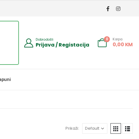
Korpa
0
Dobrodošli
0,00
KM
Prijava / Registacija
apuni
Prikaži: