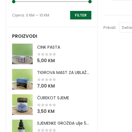
Cijena:
0 KM
—
10 KM
FILTER
Prikaži:
PROIZVODI
CINK PASTA
0
out of 5
5,00
KM
TIGROVA MAST ZA UBLAŽAVANJE BOLOVA I ZAGRIJAVANJE MIŠIĆA
0
out of 5
7,00
KM
ČUREKOT SJEME
0
out of 5
3,50
KM
SJEMENKE GROŽĐA ulje 50 ml