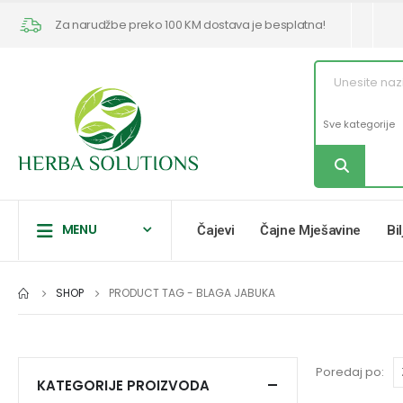
Za narudžbe preko 100 KM dostava je besplatna!
MENU
Čajevi
Čajne Mješavine
Bi
SHOP
PRODUCT TAG -
BLAGA JABUKA
Poredaj po:
KATEGORIJE PROIZVODA