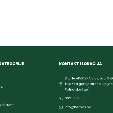
KATEGORIJE
KONTAKT I LOKACIJA
BILJNA APOTEKA, na pijaci CI
(ulaz sa gornje strane u pijac
ne
Patriotske lige)
062-226-110
ješavine
info@herbas.ba