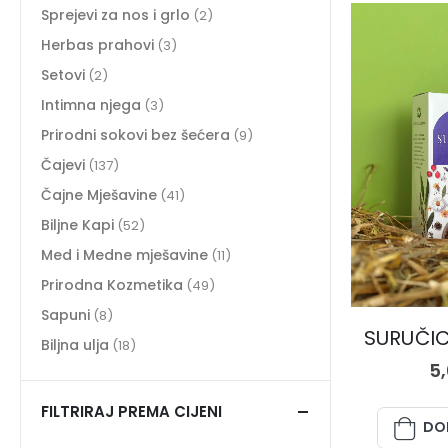
Sprejevi za nos i grlo
(2)
Herbas prahovi
(3)
Setovi
(2)
Intimna njega
(3)
Prirodni sokovi bez šećera
(9)
Čajevi
(137)
Čajne Mješavine
(41)
Biljne Kapi
(52)
Med i Medne mješavine
(11)
Prirodna Kozmetika
(49)
Sapuni
(8)
SURUČICA
Biljna ulja
(18)
5
FILTRIRAJ PREMA CIJENI
DO