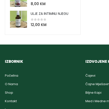
0
out of 5
8,00
KM
ULJE ZA INTIMNU NJEGU
0
out of 5
12,00
KM
IZBORNIK
IZDVOJENE 
Početna
Čajevi
O Nama
Čajne Mješavi
Shop
Biljne Kapi
Kontakt
Med i Medne m