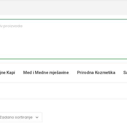
ljne Kapi
Med i Medne mješavine
Prirodna Kozmetika
S