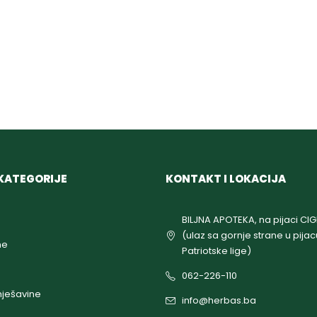
KATEGORIJE
KONTAKT I LOKACIJA
BILJNA APOTEKA, na pijaci CI
(ulaz sa gornje strane u pijac
ne
Patriotske lige)
062-226-110
ješavine
info@herbas.ba