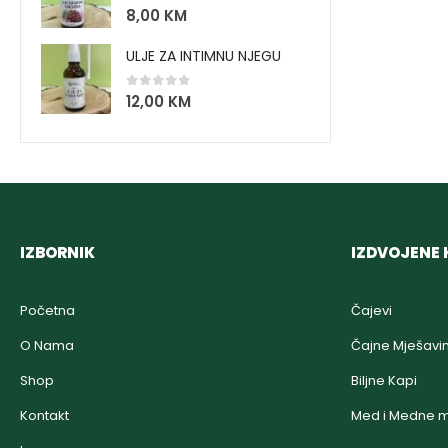
0
out of 5
8,00
KM
ULJE ZA INTIMNU NJEGU
0
out of 5
12,00
KM
IZBORNIK
IZDVOJENE 
Početna
Čajevi
O Nama
Čajne Mješavi
Shop
Biljne Kapi
Kontakt
Med i Medne m