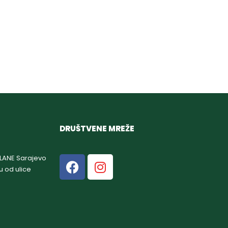
DRUŠTVENE MREŽE
GLANE Sarajevo
u od ulice