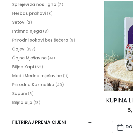
Sprejevi za nos i grlo
(2)
Herbas prahovi
(3)
Setovi
(2)
Intimna njega
(3)
Prirodni sokovi bez šećera
(9)
Čajevi
(137)
Čajne Mješavine
(41)
Biljne Kapi
(52)
Med i Medne mješavine
(11)
Prirodna Kozmetika
(49)
Sapuni
(8)
KUPINA LI
Biljna ulja
(18)
5
FILTRIRAJ PREMA CIJENI
DO