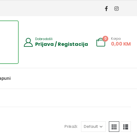
Korpa
0
Dobrodošli
0,00
KM
Prijava / Registacija
apuni
Prikaži: