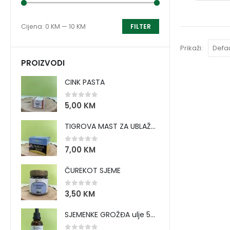
Cijena:
0 KM
—
10 KM
FILTER
Prikaži:
PROIZVODI
CINK PASTA
0
out of 5
5,00
KM
TIGROVA MAST ZA UBLAŽAVANJE BOLOVA I ZAGRIJAVANJE MIŠIĆA
0
out of 5
7,00
KM
ČUREKOT SJEME
0
out of 5
3,50
KM
SJEMENKE GROŽĐA ulje 50 ml