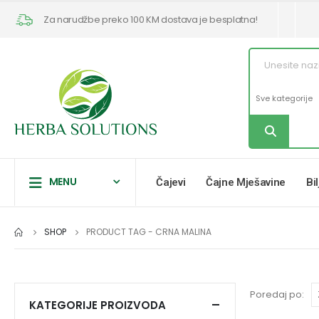
Za narudžbe preko 100 KM dostava je besplatna!
MENU
Čajevi
Čajne Mješavine
Bi
SHOP
PRODUCT TAG -
CRNA MALINA
Poredaj po:
KATEGORIJE PROIZVODA