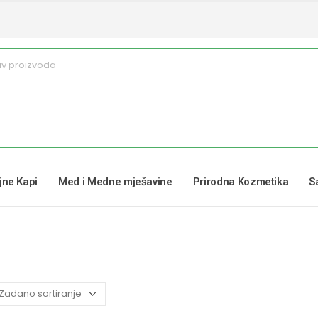
ljne Kapi
Med i Medne mješavine
Prirodna Kozmetika
S