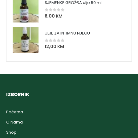
SJEMENKE GROŽĐA ulje 50 ml
8,00
KM
0
out of 5
ULJE ZA INTIMNU NJEGU
12,00
KM
0
out of 5
IZBORNIK
Početna
O Nama
Shop