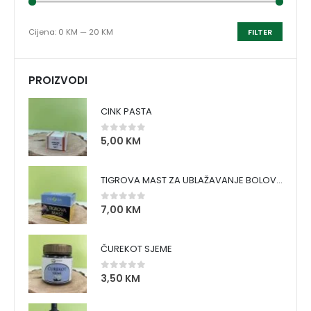
Cijena:
0 KM
—
20 KM
FILTER
PROIZVODI
CINK PASTA
5,00
KM
0
out of 5
TIGROVA MAST ZA UBLAŽAVANJE BOLOVA I ZAGRIJAVANJE MIŠIĆA
7,00
KM
0
out of 5
ČUREKOT SJEME
3,50
KM
0
out of 5