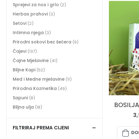
Sprejevi za nos i grlo
(2)
Herbas prahovi
(3)
Setovi
(2)
Intimna njega
(3)
Prirodni sokovi bez šećera
(9)
Čajevi
(137)
Čajne Mješavine
(41)
Biljne Kapi
(52)
Med i Medne mješavine
(11)
Prirodna Kozmetika
(49)
Sapuni
(8)
BOSILJAK
Biljna ulja
(18)
3
FILTRIRAJ PREMA CIJENI
DO