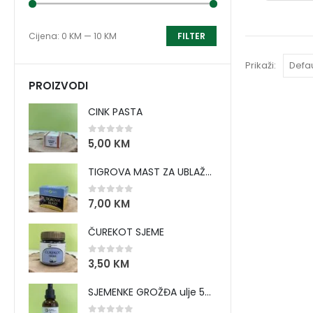
Cijena:
0 KM
—
10 KM
FILTER
Prikaži:
PROIZVODI
CINK PASTA
0
out of 5
5,00
KM
TIGROVA MAST ZA UBLAŽAVANJE BOLOVA I ZAGRIJAVANJE MIŠIĆA
0
out of 5
7,00
KM
ČUREKOT SJEME
0
out of 5
3,50
KM
SJEMENKE GROŽĐA ulje 50 ml