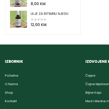
0
out of 5
8,00
KM
ULJE ZA INTIMNU NJEGU
0
out of 5
12,00
KM
IZBORNIK
IZDVOJENE 
Početna
Čajevi
O Nama
Čajne Mješavi
Shop
Biljne Kapi
Kontakt
Med i Medne m