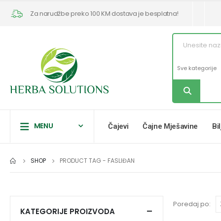
Za narudžbe preko 100 KM dostava je besplatna!
MENU
Čajevi
Čajne Mješavine
Bi
SHOP
PRODUCT TAG -
FASLIĐAN
Poredaj po:
KATEGORIJE PROIZVODA