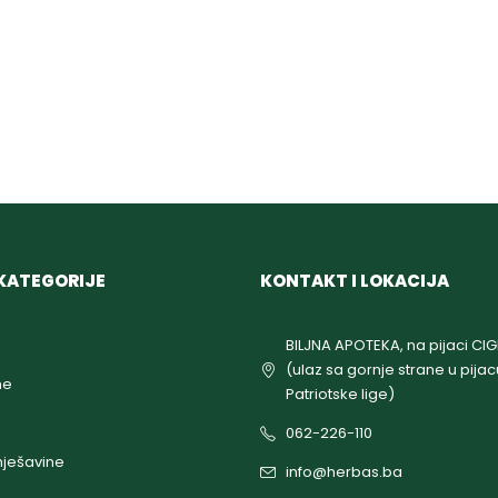
KATEGORIJE
KONTAKT I LOKACIJA
BILJNA APOTEKA, na pijaci CI
(ulaz sa gornje strane u pijac
ne
Patriotske lige)
062-226-110
ješavine
info@herbas.ba