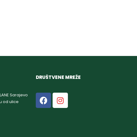
DRUŠTVENE MREŽE
GLANE Sarajevo
u od ulice