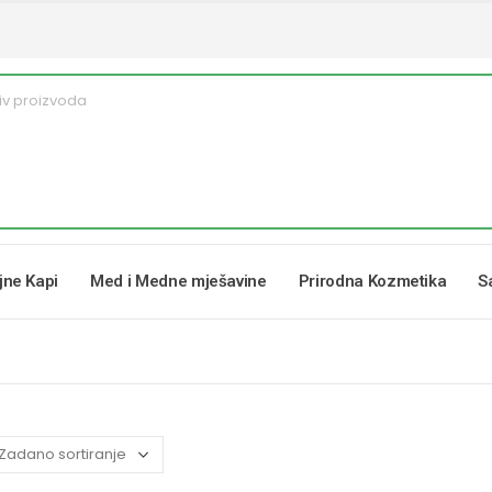
ljne Kapi
Med i Medne mješavine
Prirodna Kozmetika
S