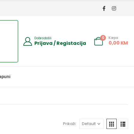
Korpa
0
Dobrodošli
0,00
KM
Prijava / Registacija
apuni
Prikaži: