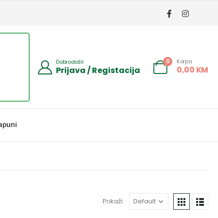
Korpa
0
Dobrodošli
0,00
KM
Prijava / Registacija
apuni
Prikaži: