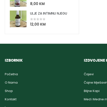
0
out of 5
8,00
KM
ULJE ZA INTIMNU NJEGU
0
out of 5
12,00
KM
IZBORNIK
IZDVOJENE 
Početna
Čajevi
O Nama
Čajne Mješavi
Shop
Biljne Kapi
Kontakt
Med i Medne m