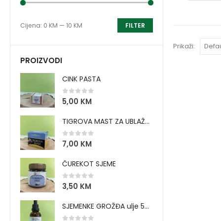
Cijena:
0 KM
—
10 KM
FILTER
Prikaži:
PROIZVODI
CINK PASTA
0
out of 5
5,00
KM
TIGROVA MAST ZA UBLAŽAVANJE BOLOVA I ZAGRIJAVANJE MIŠIĆA
0
out of 5
7,00
KM
ČUREKOT SJEME
0
out of 5
3,50
KM
SJEMENKE GROŽĐA ulje 50 ml