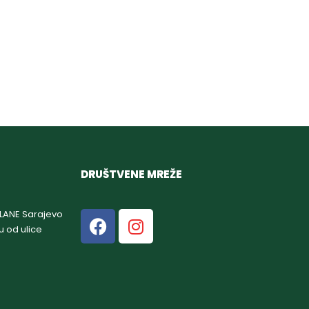
DRUŠTVENE MREŽE
GLANE Sarajevo
u od ulice