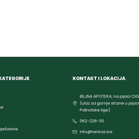
KATEGORIJE
KONTAKT I LOKACIJA
BILJNA APOTEKA, na pijaci CI
(ulaz sa gornje strane u pijac
ne
Patriotske lige)
062-226-110
ješavine
info@herbas.ba