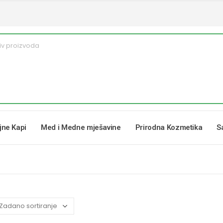
ljne Kapi
Med i Medne mješavine
Prirodna Kozmetika
S