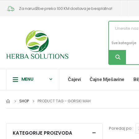
Za narudžbe preko 100 KM dostava je besplatna!
MENU
Čajevi
Čajne Mješavine
Bi
SHOP
PRODUCT TAG -
GORSKI MAH
Poredaj po:
KATEGORIJE PROIZVODA