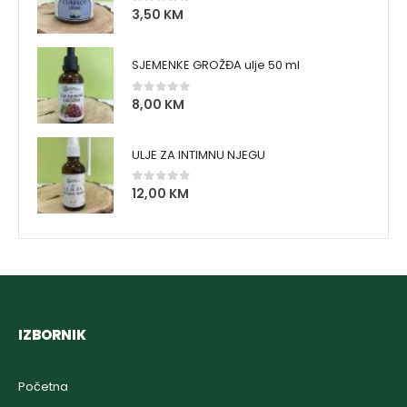
3,50
KM
0
out of 5
SJEMENKE GROŽĐA ulje 50 ml
8,00
KM
0
out of 5
ULJE ZA INTIMNU NJEGU
12,00
KM
0
out of 5
IZBORNIK
Početna