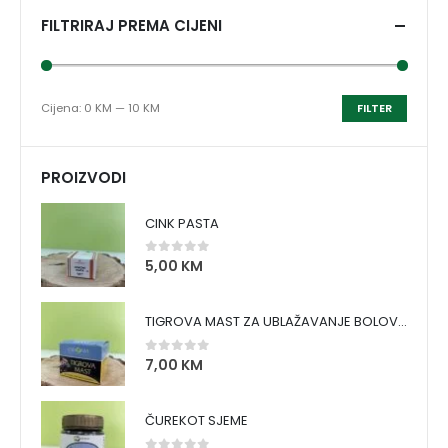
FILTRIRAJ PREMA CIJENI
Cijena:
0 KM
—
10 KM
FILTER
PROIZVODI
CINK PASTA
5,00
KM
0
out of 5
TIGROVA MAST ZA UBLAŽAVANJE BOLOVA I ZAGRIJAVANJE MIŠIĆA
7,00
KM
0
out of 5
ČUREKOT SJEME