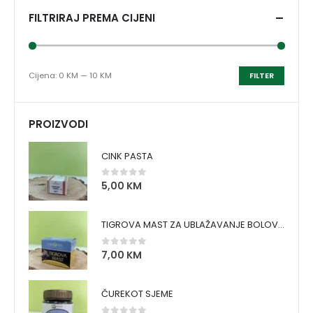
FILTRIRAJ PREMA CIJENI
Cijena:
0 KM
—
10 KM
FILTER
PROIZVODI
CINK PASTA
5,00
KM
0
out of 5
TIGROVA MAST ZA UBLAŽAVANJE BOLOVA I ZAGRIJAVANJE MIŠIĆA
7,00
KM
0
out of 5
ČUREKOT SJEME