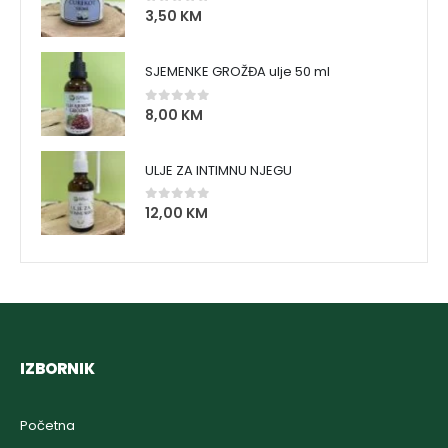
3,50
KM
0
out of 5
SJEMENKE GROŽĐA ulje 50 ml
8,00
KM
0
out of 5
ULJE ZA INTIMNU NJEGU
12,00
KM
0
out of 5
IZBORNIK
Početna