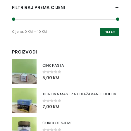
FILTRIRAJ PREMA CIJENI
Cijena:
0 KM
—
10 KM
FILTER
PROIZVODI
CINK PASTA
5,00
KM
0
out of 5
TIGROVA MAST ZA UBLAŽAVANJE BOLOVA I ZAGRIJAVANJE MIŠIĆA
7,00
KM
0
out of 5
ČUREKOT SJEME