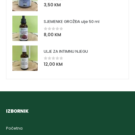
3,50
KM
0
out of 5
SJEMENKE GROŽĐA ulje 50 ml
8,00
KM
0
out of 5
ULJE ZA INTIMNU NJEGU
12,00
KM
0
out of 5
IZBORNIK
Početna