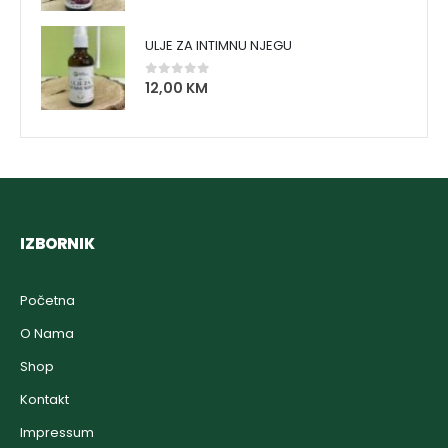
ULJE ZA INTIMNU NJEGU
12,00
KM
0
out of 5
IZBORNIK
Početna
O Nama
Shop
Kontakt
Impressum