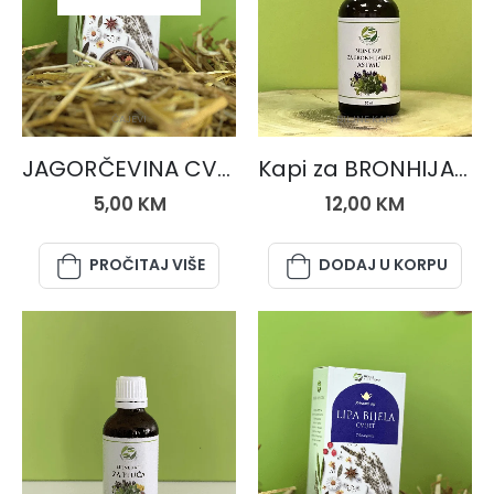
ČAJEVI
BILJNE KAPI
JAGORČEVINA CVIJET, čaj 50 gr.
Kapi za BRONHIJALNU ASTMU
5,00
KM
12,00
KM
PROČITAJ VIŠE
DODAJ U KORPU