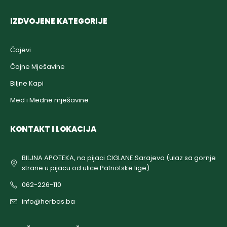
IZDVOJENE KATEGORIJE
Čajevi
Čajne Mješavine
Biljne Kapi
Med i Medne mješavine
KONTAKT I LOKACIJA
BILJNA APOTEKA, na pijaci CIGLANE Sarajevo (ulaz sa gornje
strane u pijacu od ulice Patriotske lige)
062-226-110
info@herbas.ba