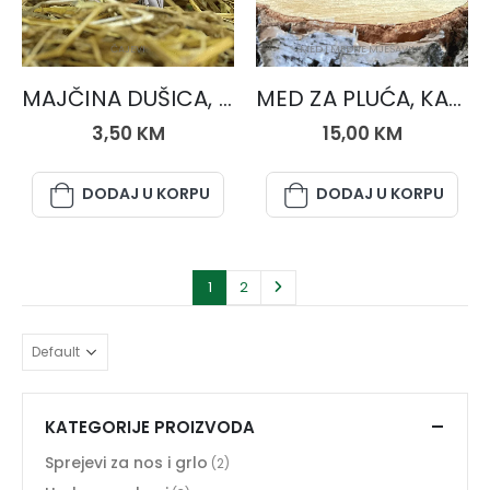
ČAJEVI
MED I MEDNE MJEŠAVINE
MAJČINA DUŠICA, čaj 50 gr.
MED ZA PLUĆA, KAŠALJ I GRLOBOLJU 250 gr.
3,50
KM
15,00
KM
DODAJ U KORPU
DODAJ U KORPU
1
2
KATEGORIJE PROIZVODA
Sprejevi za nos i grlo
(2)