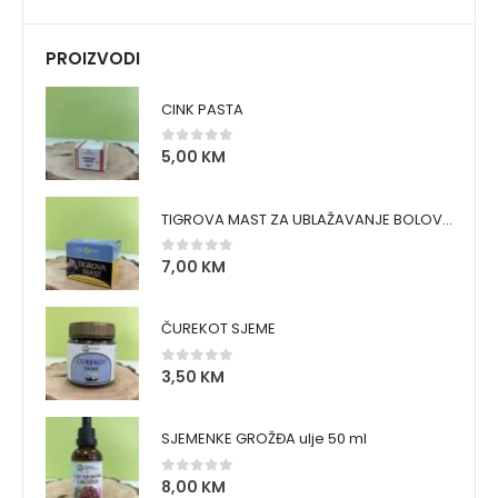
PROIZVODI
CINK PASTA
5,00
KM
0
out of 5
TIGROVA MAST ZA UBLAŽAVANJE BOLOVA I ZAGRIJAVANJE MIŠIĆA
7,00
KM
0
out of 5
ČUREKOT SJEME
3,50
KM
0
out of 5
SJEMENKE GROŽĐA ulje 50 ml
8,00
KM
0
out of 5