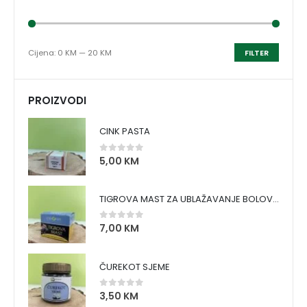
Cijena:
0 KM
—
20 KM
FILTER
PROIZVODI
CINK PASTA
5,00
KM
0
out of 5
TIGROVA MAST ZA UBLAŽAVANJE BOLOVA I ZAGRIJAVANJE MIŠIĆA
7,00
KM
0
out of 5
ČUREKOT SJEME
3,50
KM
0
out of 5