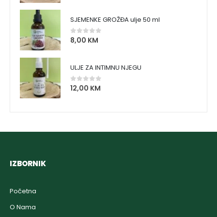
SJEMENKE GROŽĐA ulje 50 ml
8,00
KM
0
out of 5
ULJE ZA INTIMNU NJEGU
12,00
KM
0
out of 5
IZBORNIK
Početna
O Nama