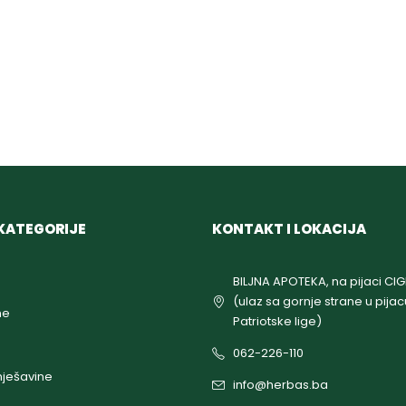
KATEGORIJE
KONTAKT I LOKACIJA
BILJNA APOTEKA, na pijaci CI
(ulaz sa gornje strane u pijac
ne
Patriotske lige)
062-226-110
ješavine
info@herbas.ba