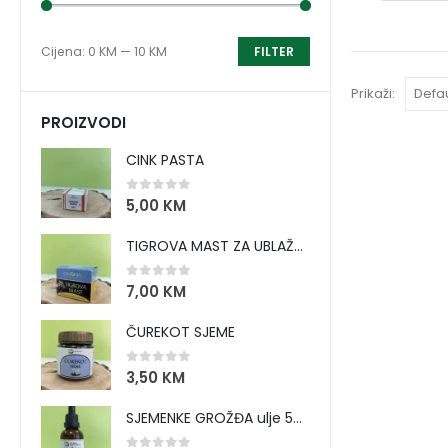
Cijena:
0 KM
—
10 KM
FILTER
Prikaži:
PROIZVODI
CINK PASTA
0
out of 5
5,00
KM
TIGROVA MAST ZA UBLAŽAVANJE BOLOVA I ZAGRIJAVANJE MIŠIĆA
0
out of 5
7,00
KM
ČUREKOT SJEME
0
out of 5
3,50
KM
SJEMENKE GROŽĐA ulje 50 ml