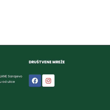
DRUŠTVENE MREŽE
GLANE Sarajevo
u od ulice