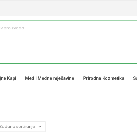
ljne Kapi
Med i Medne mješavine
Prirodna Kozmetika
S