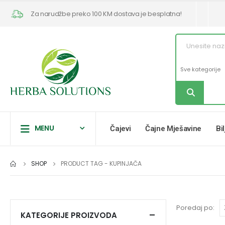
Za narudžbe preko 100 KM dostava je besplatna!
MENU
Čajevi
Čajne Mješavine
Bi
SHOP
PRODUCT TAG -
KUPINJAČA
Poredaj po:
KATEGORIJE PROIZVODA