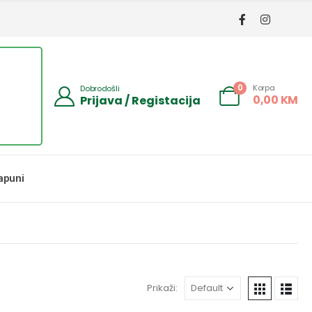
Korpa
0
Dobrodošli
0,00
KM
Prijava / Registacija
apuni
Prikaži: