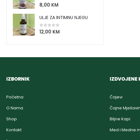
0
out of 5
8,00
KM
ULJE ZA INTIMNU NJEGU
0
out of 5
12,00
KM
IZBORNIK
IZDVOJENE 
Početna
Čajevi
O Nama
Čajne Mješavi
Shop
Biljne Kapi
Kontakt
Med i Medne m