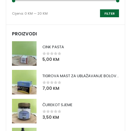
Cijena:
0 KM
—
20 KM
FILTER
PROIZVODI
CINK PASTA
5,00
KM
0
out of 5
TIGROVA MAST ZA UBLAŽAVANJE BOLOVA I ZAGRIJAVANJE MIŠIĆA
7,00
KM
0
out of 5
ČUREKOT SJEME
3,50
KM
0
out of 5