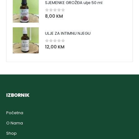
SJEMENKE GROŽĐA ulje 50 ml
8,00
KM
0
out of 5
ULJE ZA INTIMNU NJEGU
12,00
KM
0
out of 5
IZBORNIK
Početna
O Nama
Shop