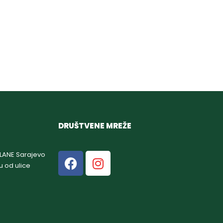
DRUŠTVENE MREŽE
GLANE Sarajevo
u od ulice