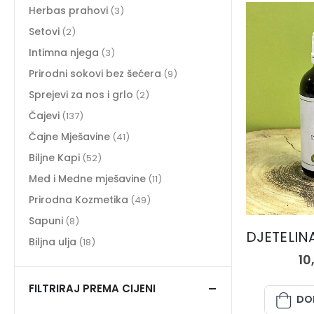
Herbas prahovi
(3)
Setovi
(2)
Intimna njega
(3)
Prirodni sokovi bez šećera
(9)
Sprejevi za nos i grlo
(2)
Čajevi
(137)
Čajne Mješavine
(41)
Biljne Kapi
(52)
Med i Medne mješavine
(11)
Prirodna Kozmetika
(49)
BI
Sapuni
(8)
Biljna ulja
(18)
10
FILTRIRAJ PREMA CIJENI
DO