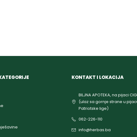
KATEGORIJE
KONTAKT I LOKACIJA
BILJNA APOTEKA, na pijaci CI
(ulaz sa gornje strane u pijac
ne
Patriotske lige)
062-226-110
ješavine
info@herbas.ba