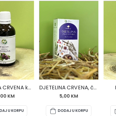
LJNE KAPI
ČAJEVI
DJETELINA CRVENA kapi
DJETELINA CRVENA, čaj 50 gr.
,00
KM
5,00
KM
DAJ U KORPU
DODAJ U KORPU