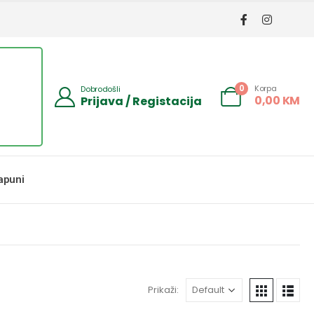
Korpa
0
Dobrodošli
0,00
KM
Prijava / Registacija
apuni
Prikaži: