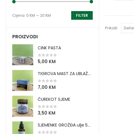
Cijena:
0 KM
—
20 KM
FILTER
Prikaži:
PROIZVODI
CINK PASTA
0
out of 5
5,00
KM
TIGROVA MAST ZA UBLAŽAVANJE BOLOVA I ZAGRIJAVANJE MIŠIĆA
0
out of 5
7,00
KM
ČUREKOT SJEME
0
out of 5
3,50
KM
SJEMENKE GROŽĐA ulje 50 ml