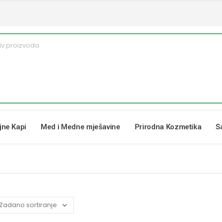
ljne Kapi
Med i Medne mješavine
Prirodna Kozmetika
S