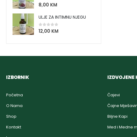
0
out of 5
8,00
KM
ULJE ZA INTIMNU NJEGU
0
out of 5
12,00
KM
IZBORNIK
IZDVOJENE 
Početna
Čajevi
O Nama
Čajne Mješavi
Shop
Biljne Kapi
Kontakt
Med i Medne m