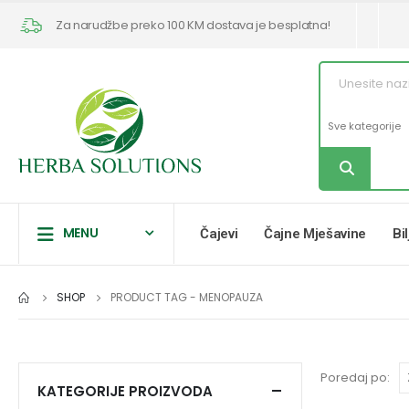
Za narudžbe preko 100 KM dostava je besplatna!
MENU
Čajevi
Čajne Mješavine
Bi
SHOP
PRODUCT TAG -
MENOPAUZA
Poredaj po:
KATEGORIJE PROIZVODA