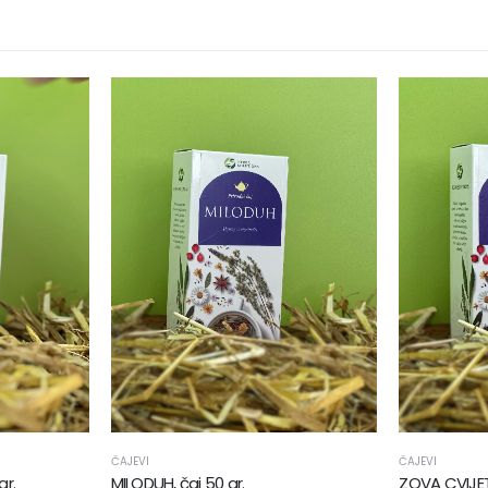
ČAJEVI
ČAJEVI
gr.
MILODUH, čaj 50 gr.
ZOVA CVIJET,