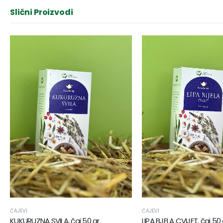
Slični Proizvodi
ČAJEVI
ČAJEVI
KUKURUZNA SVILA, čaj 50 gr.
LIPA BJELA CVIJET, čaj 50 