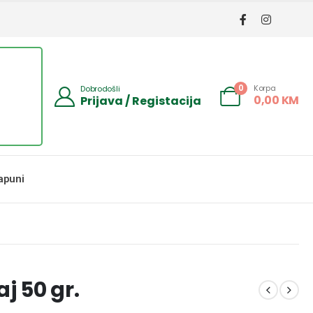
Korpa
0
Dobrodošli
0,00
KM
Prijava / Registacija
apuni
j 50 gr.