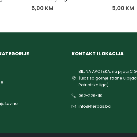
5,00
KM
5,00
KM
KATEGORIJE
KONTAKT I LOKACIJA
BILJNA APOTEKA, na pijaci CI
(ulaz sa gornje strane u pijac
ne
Patriotske lige)
062-226-110
ješavine
info@herbas.ba