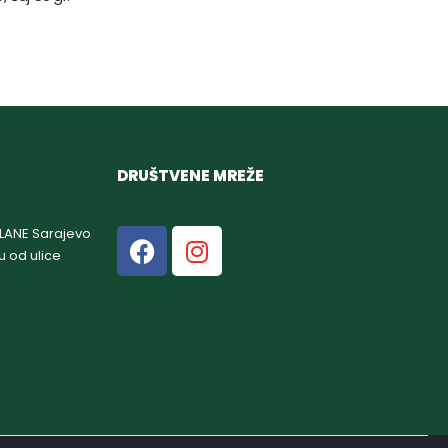
DRUŠTVENE MREŽE
GLANE Sarajevo
u od ulice