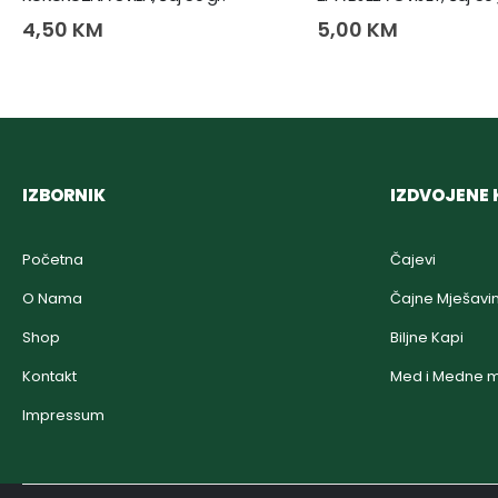
4,50
KM
5,00
KM
IZBORNIK
IZDVOJENE 
Početna
Čajevi
O Nama
Čajne Mješavi
Shop
Biljne Kapi
Kontakt
Med i Medne m
Impressum