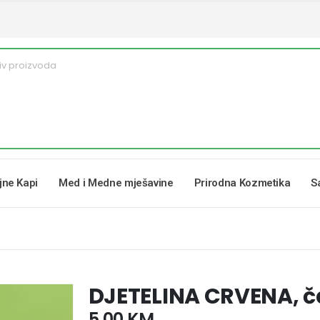
ljne Kapi
Med i Medne mješavine
Prirodna Kozmetika
S
DJETELINA CRVENA, ča
5,00
KM