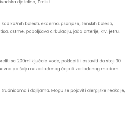
ivadska djetelina, Trolist.
kod kožnih bolesti, ekcema, psorijaze, ženskih bolesti,
 astme, poboljšava cirkulaciju, jača arterije, krv, jetru,
liti sa 200ml ključale vode, poklopiti i ostaviti da stoji 30
a dnevno po šolju nezaslađenog čaja ili zaslađenog medom.
orenja:
rudnicama i dojiljama. Mogu se pojaviti alergijske reakcije,