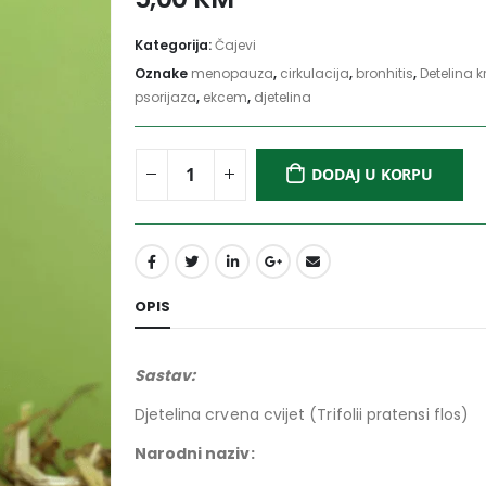
Kategorija:
Čajevi
Oznake
menopauza
,
cirkulacija
,
bronhitis
,
Detelina k
psorijaza
,
ekcem
,
djetelina
DODAJ U KORPU
OPIS
Sastav:
Djetelina crvena cvijet (Trifolii pratensi flos)
Narodni n