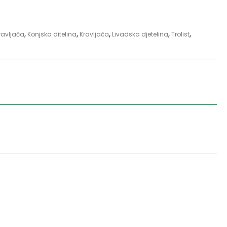
ravljača
,
Konjska ditelina
,
Kravljača
,
Livadska djetelina
,
Trolist
,
aziv: