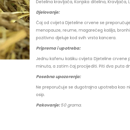
Detelina kravljača, Konjska ditelina, Kravljača, L
Djelovanje:
Čaj od cvijeta Djeteline crvene se preporučuje 
menopauze, reume, magarećeg kašlja, bronhitisa,
pozitivno djeluje kod svih vrsta kancera.
Priprema i upotreba:
Jednu kafenu kašiku cvijeta Djeteline crvene pre
minuta, a zatim čaj procijediti. Piti dva put
Posebna upoz
Ne preporučuje se dugotrajna upotreba kao ni t
osip.
Pakovanje:
50 grama.