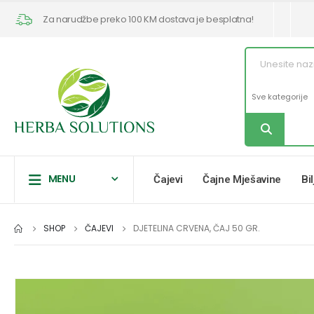
Za narudžbe preko 100 KM dostava je besplatna!
MENU
Čajevi
Čajne Mješavine
Bi
SHOP
ČAJEVI
DJETELINA CRVENA, ČAJ 50 GR.