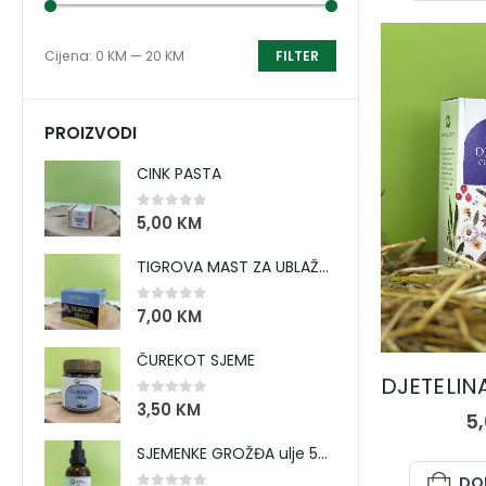
Cijena:
0 KM
—
20 KM
FILTER
PROIZVODI
CINK PASTA
0
out of 5
5,00
KM
TIGROVA MAST ZA UBLAŽAVANJE BOLOVA I ZAGRIJAVANJE MIŠIĆA
0
out of 5
7,00
KM
ČUREKOT SJEME
0
out of 5
3,50
KM
5
SJEMENKE GROŽĐA ulje 50 ml
DO