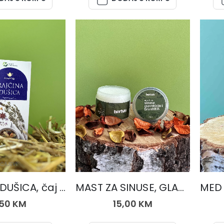
ČAJEVI
PRIRODNA KOZMETIKA
MAJČINA DUŠICA, čaj 50 gr.
MAST ZA SINUSE, GLAVOBOLJU I BRONHITIS
,50
KM
15,00
KM