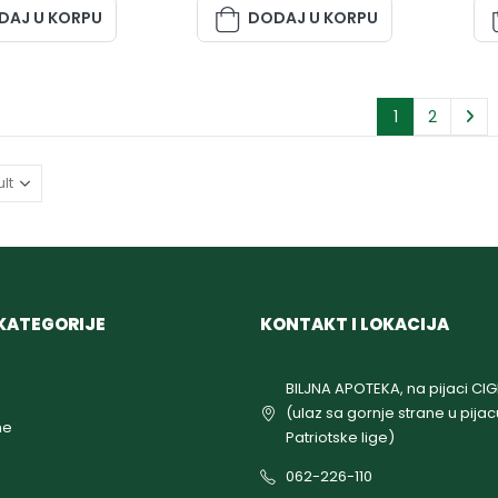
DAJ U KORPU
DODAJ U KORPU
1
2
KATEGORIJE
KONTAKT I LOKACIJA
BILJNA APOTEKA, na pijaci CI
(ulaz sa gornje strane u pijac
ne
Patriotske lige)
062-226-110