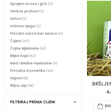
Sprejevi za nos i grlo
(2)
Herbas prahovi
(3)
Setovi
(2)
Intimna njega
(3)
Prirodni sokovi bez šećera
(9)
Čajevi
(137)
Čajne Mješavine
(41)
Biljne Kapi
(52)
Med i Medne mješavine
(11)
Prirodna Kozmetika
(49)
Sapuni
(8)
BRŠLJEN
Biljna ulja
(18)
4
FILTRIRAJ PREMA CIJENI
DO