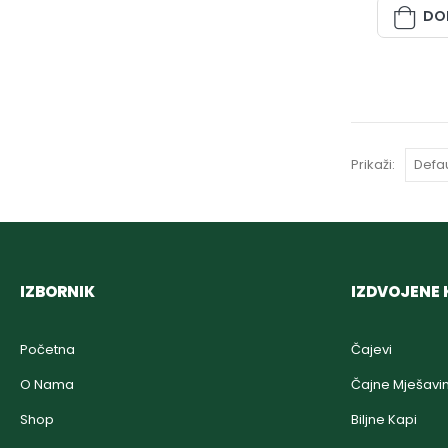
DO
Prikaži:
IZBORNIK
IZDVOJENE 
Početna
Čajevi
O Nama
Čajne Mješavi
Shop
Biljne Kapi