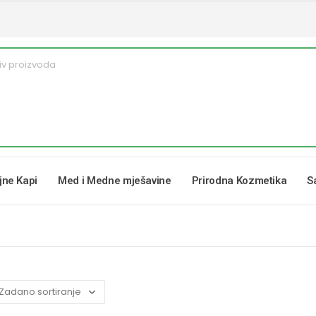
ljne Kapi
Med i Medne mješavine
Prirodna Kozmetika
S