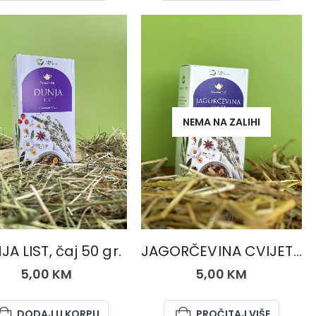
NEMA NA ZALIHI
ČAJEVI
ČAJEVI
A LIST, čaj 50 gr.
JAGORČEVINA CVIJET, čaj 50 gr.
5,00
KM
5,00
KM
DODAJ U KORPU
PROČITAJ VIŠE