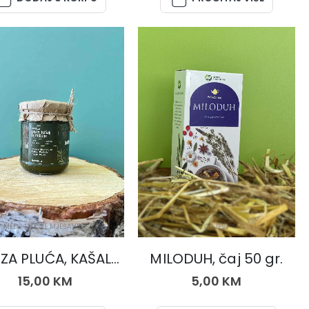
MED I MEDNE MJEŠAVINE
ČAJEVI
MED ZA PLUĆA, KAŠALJ I GRLOBOLJU 250 gr.
MILODUH, čaj 50 gr.
15,00
KM
5,00
KM