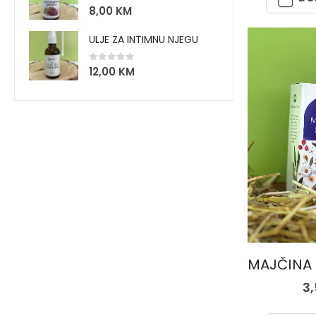
0
out of 5
8,00
KM
ULJE ZA INTIMNU NJEGU
0
out of 5
12,00
KM
3