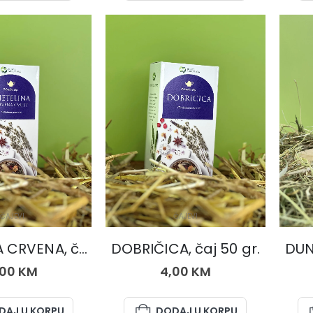
ČAJEVI
ČAJEVI
DJETELINA CRVENA, čaj 50 gr.
DOBRIČICA, čaj 50 gr.
DUNJ
,00
KM
4,00
KM
DAJ U KORPU
DODAJ U KORPU