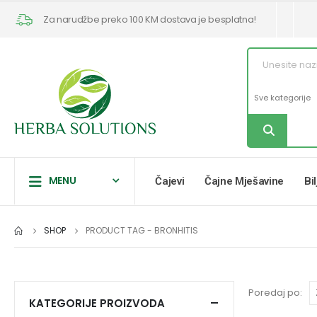
Za narudžbe preko 100 KM dostava je besplatna!
MENU
Čajevi
Čajne Mješavine
Bi
SHOP
PRODUCT TAG -
BRONHITIS
Poredaj po:
KATEGORIJE PROIZVODA