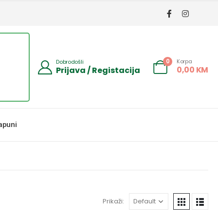
Korpa
0
Dobrodošli
0,00
KM
Prijava / Registacija
apuni
Prikaži: