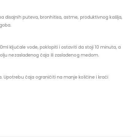
a disajnih puteva, bronhitisa, astme, produktivnog kašlja,
egoba.
ml ključale vode, poklopiti i ostaviti da stoji 10 minuta, a
 šolju nezaslađenog čaja ili zaslađenog medom.
orenja:
. Upotrebu čaja ograničiti na manje količine i kraći