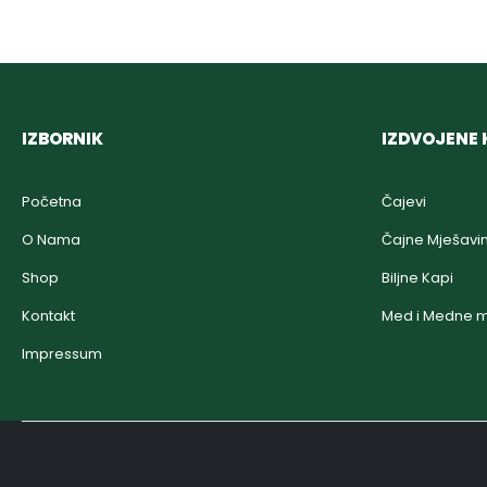
IZBORNIK
IZDVOJENE 
Početna
Čajevi
O Nama
Čajne Mješavi
Shop
Biljne Kapi
Kontakt
Med i Medne m
Impressum