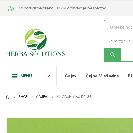
Za narudžbe preko 100 KM dostava je besplatna!
MENU
Čajevi
Čajne Mješavine
Bi
SHOP
ČAJEVI
MILODUH, ČAJ 50 GR.