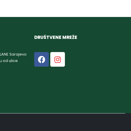
DRUŠTVENE MREŽE
GLANE Sarajevo
u od ulice