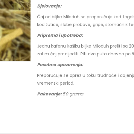
Djelovanje:
Čaj od biljke Miloduh se preporučuje kod tegob
kod žutice, slabe probave, gripe, stomačnik t
Priprema i upotreba:
Jednu kafenu kašiku biljke Miloduh preliti sa 200
zatim čaj procijediti. Piti dva puta dnevno po
Posebna upoz
Preporučuje se oprez u toku trudnoće i dojenja
vremenski period.
Pakovanje:
50 grama