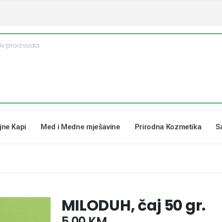
ljne Kapi
Med i Medne mješavine
Prirodna Kozmetika
S
MILODUH, čaj 50 gr.
5,00
KM