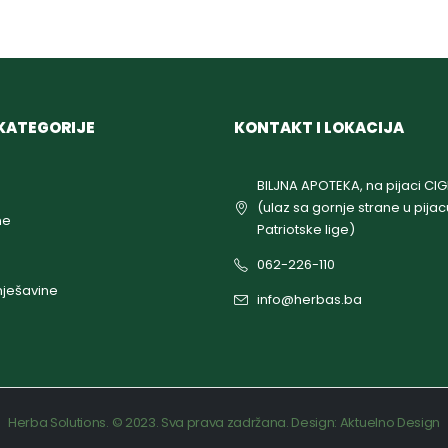
KATEGORIJE
KONTAKT I LOKACIJA
BILJNA APOTEKA, na pijaci CI
(ulaz sa gornje strane u pijac
ne
Patriotske lige)
062-226-110
ješavine
info@herbas.ba
Herba Solutions. © 2023. Sva prava zadržana. Design:
Aktuelno Design