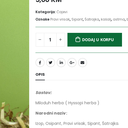
Kategorija:
Čajevi
Oznake
Pravi vrisak
,
Sipant
,
Šatrajka
,
kašalj
,
astma
,
DODAJ U KORPU
OPIS
Sastav:
Miloduh herba ( Hyssopi herba )
Narodni 
Izop, Osipant, Pravi vrisak, Sipant, Šatrajka.