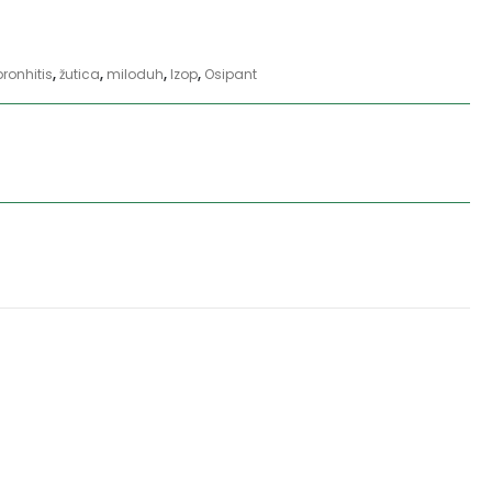
bronhitis
,
žutica
,
miloduh
,
Izop
,
Osipant
naziv: