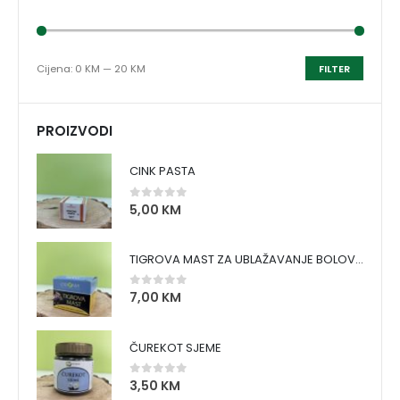
Cijena:
0 KM
—
20 KM
FILTER
PROIZVODI
CINK PASTA
5,00
KM
0
out of 5
TIGROVA MAST ZA UBLAŽAVANJE BOLOVA I ZAGRIJAVANJE MIŠIĆA
7,00
KM
0
out of 5
ČUREKOT SJEME
3,50
KM
0
out of 5