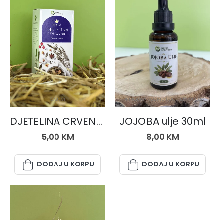
ČAJEVI
PRIRODNA KOZMETIKA
,
BILJNA ULJA
DJETELINA CRVENA, čaj 50 gr.
JOJOBA ulje 30ml
5,00
KM
8,00
KM
DODAJ U KORPU
DODAJ U KORPU