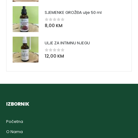
SJEMENKE GROŽĐA ulje 50 ml
8,00
KM
0
out of 5
ULJE ZA INTIMNU NJEGU
12,00
KM
0
out of 5
IZBORNIK
Početna
O Nama