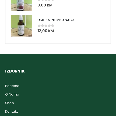
8,00
KM
0
out of 5
ULJE ZA INTIMNU NJEGU
12,00
KM
0
out of 5
IZBORNIK
Početna
O Nama
Shop
Kontakt