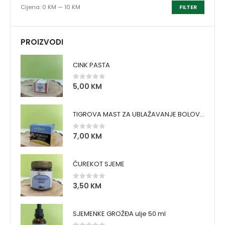
Cijena:
0 KM
—
10 KM
FILTER
PROIZVODI
CINK PASTA
5,00
KM
0
out of 5
TIGROVA MAST ZA UBLAŽAVANJE BOLOVA I ZAGRIJAVANJE MIŠIĆA
7,00
KM
0
out of 5
ČUREKOT SJEME
3,50
KM
0
out of 5
SJEMENKE GROŽĐA ulje 50 ml