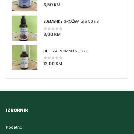
3,50
KM
0
out of 5
SJEMENKE GROŽĐA ulje 50 ml
8,00
KM
0
out of 5
ULJE ZA INTIMNU NJEGU
12,00
KM
0
out of 5
IZBORNIK
Početna