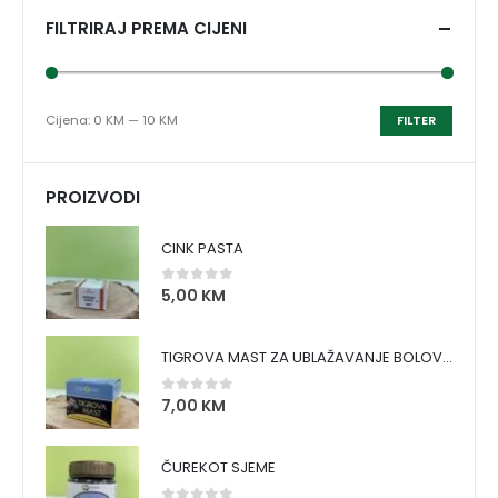
FILTRIRAJ PREMA CIJENI
Cijena:
0 KM
—
10 KM
FILTER
PROIZVODI
CINK PASTA
5,00
KM
0
out of 5
TIGROVA MAST ZA UBLAŽAVANJE BOLOVA I ZAGRIJAVANJE MIŠIĆA
7,00
KM
0
out of 5
ČUREKOT SJEME