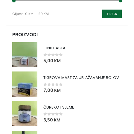
Cijena:
0 KM
—
20 KM
FILTER
PROIZVODI
CINK PASTA
5,00
KM
0
out of 5
TIGROVA MAST ZA UBLAŽAVANJE BOLOVA I ZAGRIJAVANJE MIŠIĆA
7,00
KM
0
out of 5
ČUREKOT SJEME
3,50
KM
0
out of 5