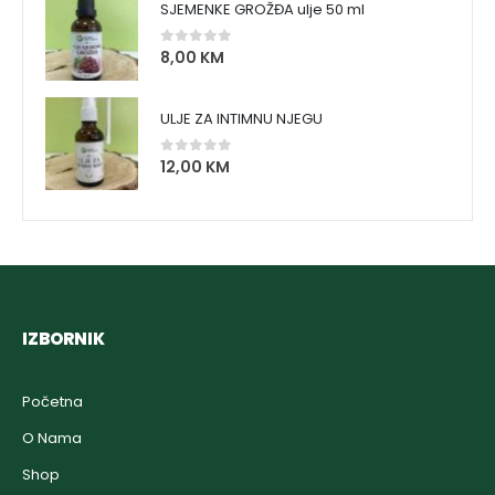
SJEMENKE GROŽĐA ulje 50 ml
8,00
KM
0
out of 5
ULJE ZA INTIMNU NJEGU
12,00
KM
0
out of 5
IZBORNIK
Početna
O Nama
Shop