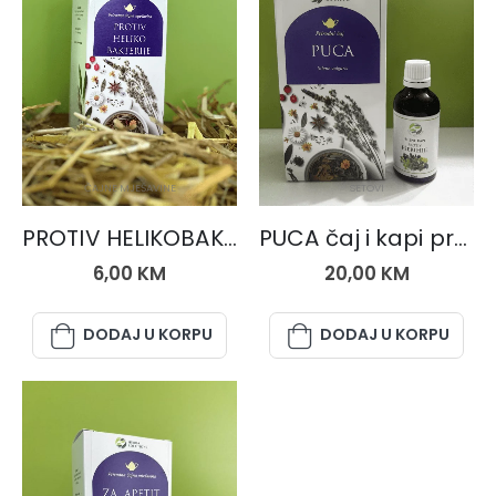
ČAJNE MJEŠAVINE
SETOVI
PROTIV HELIKOBAKTERIJE, čaj 50 gr.
PUCA čaj i kapi protiv Ešerihije
6,00
KM
20,00
KM
DODAJ U KORPU
DODAJ U KORPU