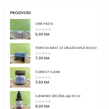
PROIZVODI
CINK PASTA
5,00
KM
0
out of 5
TIGROVA MAST ZA UBLAŽAVANJE BOLOVA I ZAGRIJAVANJE MIŠIĆA
7,00
KM
0
out of 5
ČUREKOT SJEME
3,50
KM
0
out of 5
SJEMENKE GROŽĐA ulje 50 ml
8,00
KM
0
out of 5