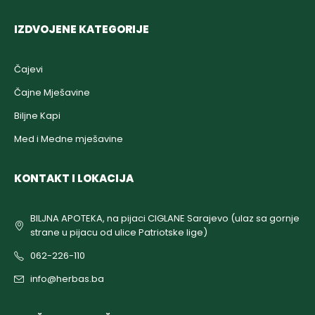
IZDVOJENE KATEGORIJE
Čajevi
Čajne Mješavine
Biljne Kapi
Med i Medne mješavine
KONTAKT I LOKACIJA
BILJNA APOTEKA, na pijaci CIGLANE Sarajevo (ulaz sa gornje
strane u pijacu od ulice Patriotske lige)
062-226-110
info@herbas.ba