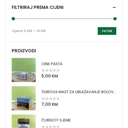
FILTRIRAJ PREMA CIJENI
Cijena:
0 KM
—
10 KM
FILTER
PROIZVODI
CINK PASTA
5,00
KM
0
out of 5
TIGROVA MAST ZA UBLAŽAVANJE BOLOVA I ZAGRIJAVANJE MIŠIĆA
7,00
KM
0
out of 5
ČUREKOT SJEME