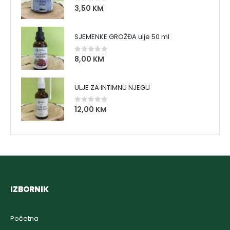
3,50
KM
0
out of 5
SJEMENKE GROŽĐA ulje 50 ml
8,00
KM
0
out of 5
ULJE ZA INTIMNU NJEGU
12,00
KM
0
out of 5
IZBORNIK
Početna