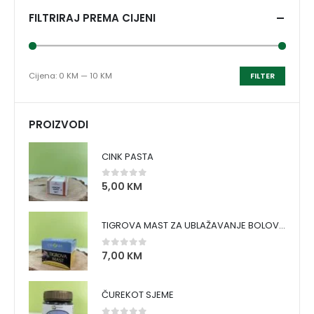
FILTRIRAJ PREMA CIJENI
Cijena:
0 KM
—
10 KM
FILTER
PROIZVODI
CINK PASTA
5,00
KM
0
out of 5
TIGROVA MAST ZA UBLAŽAVANJE BOLOVA I ZAGRIJAVANJE MIŠIĆA
7,00
KM
0
out of 5
ČUREKOT SJEME