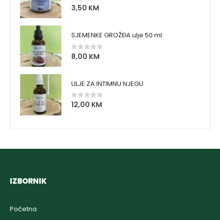
3,50
KM
0
out of 5
SJEMENKE GROŽĐA ulje 50 ml
8,00
KM
0
out of 5
ULJE ZA INTIMNU NJEGU
12,00
KM
0
out of 5
IZBORNIK
Početna