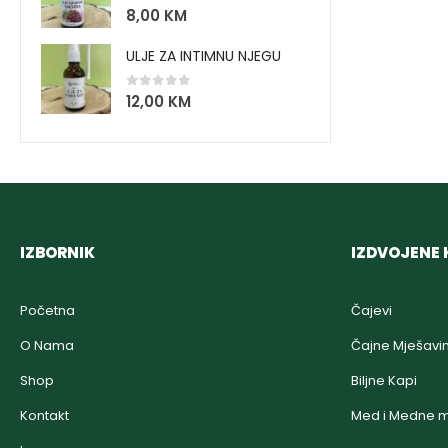
0
out of 5
8,00
KM
ULJE ZA INTIMNU NJEGU
0
out of 5
12,00
KM
IZBORNIK
IZDVOJENE 
Početna
Čajevi
O Nama
Čajne Mješavi
Shop
Biljne Kapi
Kontakt
Med i Medne m