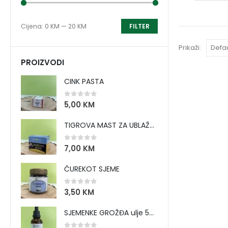
Cijena:
0 KM
—
20 KM
FILTER
Prikaži:
PROIZVODI
CINK PASTA
0
out of 5
5,00
KM
TIGROVA MAST ZA UBLAŽAVANJE BOLOVA I ZAGRIJAVANJE MIŠIĆA
0
out of 5
7,00
KM
ČUREKOT SJEME
0
out of 5
3,50
KM
SJEMENKE GROŽĐA ulje 50 ml