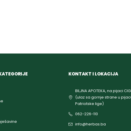
KATEGORIJE
KONTAKT I LOKACIJA
BILJNA APOTEKA, na pijaci CI
(ulaz sa gornje strane u pijac
ne
Patriotske lige)
062-226-110
ješavine
info@herbas.ba