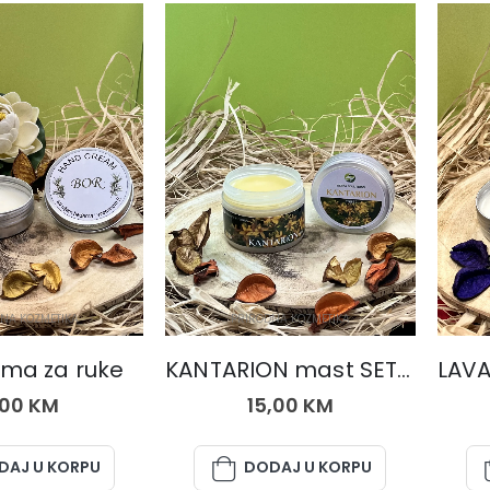
NA KOZMETIKA
PRIRODNA KOZMETIKA
ema za ruke
KANTARION mast SET 1+1 (dvije kutije)
,00
KM
15,00
KM
DAJ U KORPU
DODAJ U KORPU