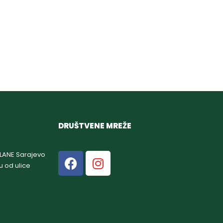
DRUŠTVENE MREŽE
GLANE Sarajevo
u od ulice