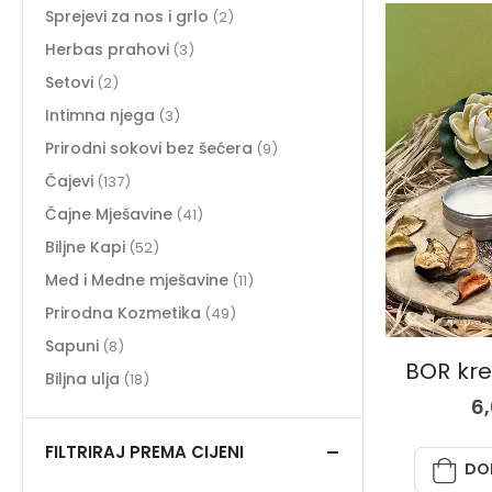
Sprejevi za nos i grlo
(2)
Herbas prahovi
(3)
Setovi
(2)
Intimna njega
(3)
Prirodni sokovi bez šećera
(9)
Čajevi
(137)
Čajne Mješavine
(41)
Biljne Kapi
(52)
Med i Medne mješavine
(11)
Prirodna Kozmetika
(49)
PRIROD
Sapuni
(8)
BOR kr
Biljna ulja
(18)
6
FILTRIRAJ PREMA CIJENI
DO