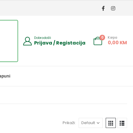
Korpa
0
Dobrodošli
0,00
KM
Prijava / Registacija
apuni
Prikaži: