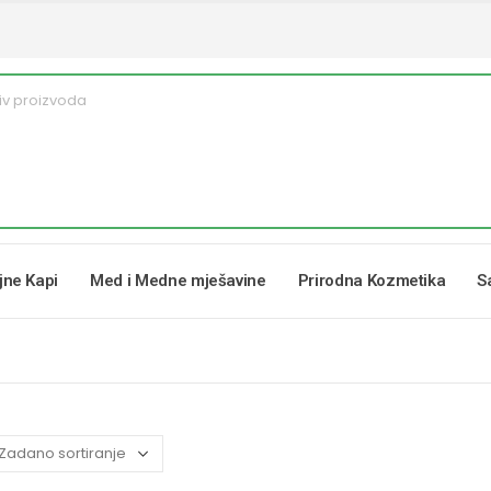
ljne Kapi
Med i Medne mješavine
Prirodna Kozmetika
S