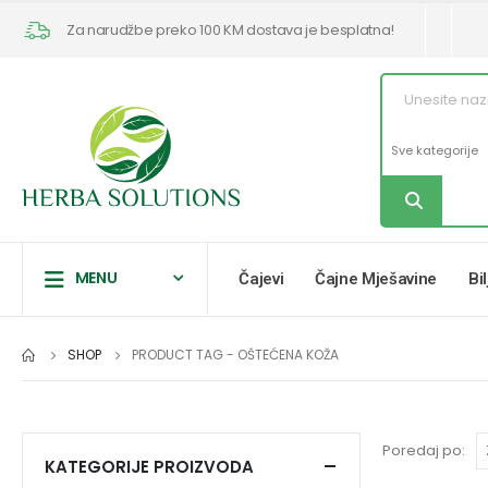
Za narudžbe preko 100 KM dostava je besplatna!
MENU
Čajevi
Čajne Mješavine
Bi
SHOP
PRODUCT TAG -
OŠTEĆENA KOŽA
Poredaj po:
KATEGORIJE PROIZVODA