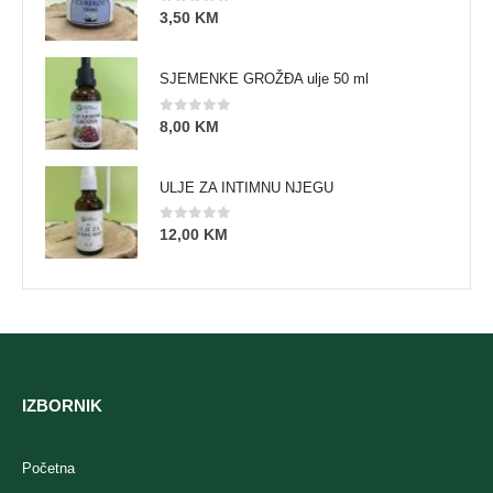
0
out of 5
3,50
KM
SJEMENKE GROŽĐA ulje 50 ml
0
out of 5
8,00
KM
ULJE ZA INTIMNU NJEGU
0
out of 5
12,00
KM
IZBORNIK
Početna