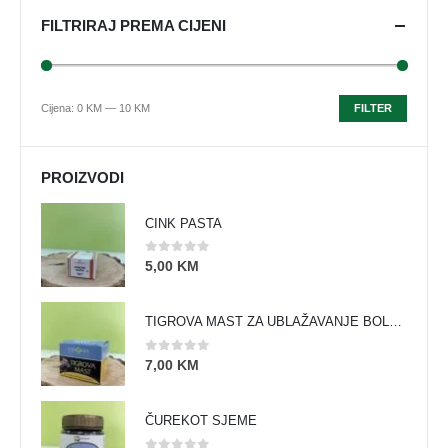
FILTRIRAJ PREMA CIJENI
Cijena:
0 KM
—
10 KM
FILTER
PROIZVODI
CINK PASTA
0
out of 5
5,00
KM
TIGROVA MAST ZA UBLAŽAVANJE BOLOVA I ZAGRIJAVANJE MIŠIĆA
0
out of 5
7,00
KM
ČUREKOT SJEME