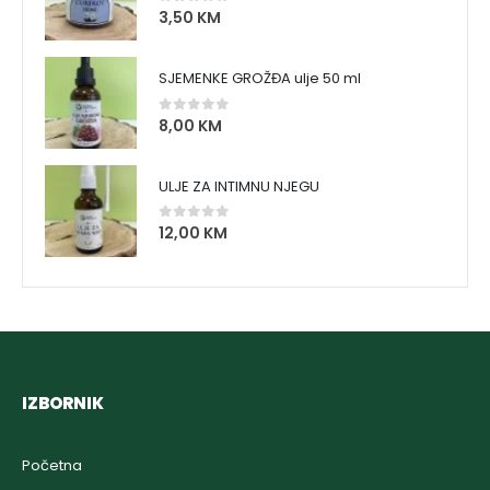
3,50
KM
0
out of 5
SJEMENKE GROŽĐA ulje 50 ml
8,00
KM
0
out of 5
ULJE ZA INTIMNU NJEGU
12,00
KM
0
out of 5
IZBORNIK
Početna