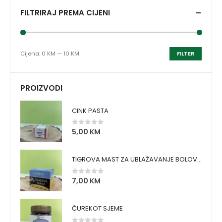
FILTRIRAJ PREMA CIJENI
Cijena:
0 KM
—
10 KM
FILTER
PROIZVODI
CINK PASTA
5,00
KM
0
out of 5
TIGROVA MAST ZA UBLAŽAVANJE BOLOVA I ZAGRIJAVANJE MIŠIĆA
7,00
KM
0
out of 5
ČUREKOT SJEME