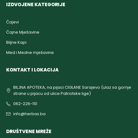
IZDVOJENE KATEGORIJE
Čajevi
Čajne Mješavine
Biljne Kapi
Med i Medne mješavine
KONTAKT I LOKACIJA
BILJNA APOTEKA, na pijaci CIGLANE Sarajevo (ulaz sa gornje
strane u pijacu od ulice Patriotske lige)
062-226-110
info@herbas.ba
DRUŠTVENE MREŽE