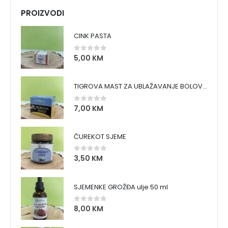
PROIZVODI
CINK PASTA
5,00
KM
0
out of 5
TIGROVA MAST ZA UBLAŽAVANJE BOLOVA I ZAGRIJAVANJE MIŠIĆA
7,00
KM
0
out of 5
ČUREKOT SJEME
3,50
KM
0
out of 5
SJEMENKE GROŽĐA ulje 50 ml
8,00
KM
0
out of 5