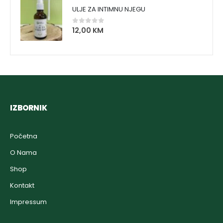
ULJE ZA INTIMNU NJEGU
12,00
KM
0
out of 5
IZBORNIK
Početna
O Nama
Shop
Kontakt
Impressum