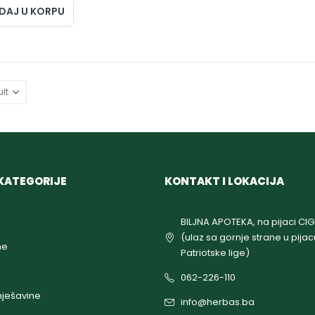
DAJ U KORPU
KATEGORIJE
KONTAKT I LOKACIJA
BILJNA APOTEKA, na pijaci CI
(ulaz sa gornje strane u pijac
ne
Patriotske lige)
062-226-110
ješavine
info@herbas.ba