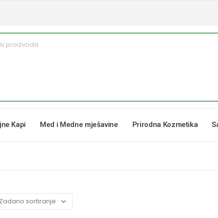
ljne Kapi
Med i Medne mješavine
Prirodna Kozmetika
S