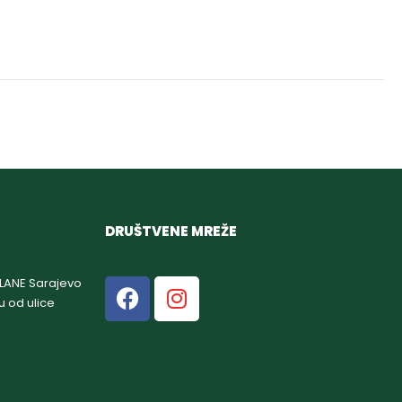
DRUŠTVENE MREŽE
GLANE Sarajevo
u od ulice