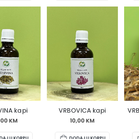
LJNE KAPI
BILJNE KAPI
VINA kapi
VRBOVICA kapi
VRB
,00
KM
10,00
KM
DAJ U KORPU
DODAJ U KORPU