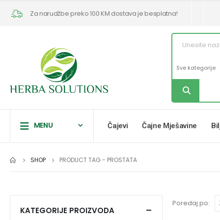
Za narudžbe preko 100 KM dostava je besplatna!
MENU
Čajevi
Čajne Mješavine
Bi
SHOP
PRODUCT TAG -
PROSTATA
Poredaj po:
KATEGORIJE PROIZVODA