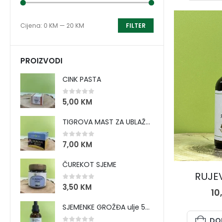
Cijena:
0 KM
—
20 KM
FILTER
PROIZVODI
CINK PASTA
0
out of 5
5,00
KM
TIGROVA MAST ZA UBLAŽAVANJE BOLOVA I ZAGRIJAVANJE MIŠIĆA
0
out of 5
7,00
KM
BI
ČUREKOT SJEME
RUJE
0
out of 5
3,50
KM
10
SJEMENKE GROŽĐA ulje 50 ml
DO