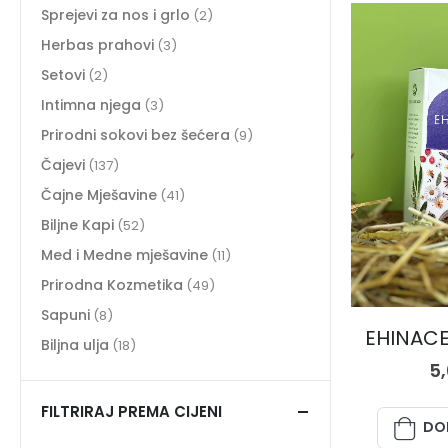
Sprejevi za nos i grlo
(2)
Herbas prahovi
(3)
Setovi
(2)
Intimna njega
(3)
Prirodni sokovi bez šećera
(9)
Čajevi
(137)
Čajne Mješavine
(41)
Biljne Kapi
(52)
Med i Medne mješavine
(11)
Prirodna Kozmetika
(49)
Sapuni
(8)
EHINACEA
Biljna ulja
(18)
5
FILTRIRAJ PREMA CIJENI
DO