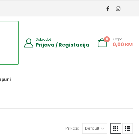
Korpa
0
Dobrodošli
0,00
KM
Prijava / Registacija
apuni
Prikaži: