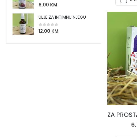
0
out of 5
8,00
KM
ULJE ZA INTIMNU NJEGU
0
out of 5
12,00
KM
ČAJN
6