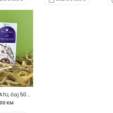
E MJEŠAVINE
ZA PROSTATU, čaj 50 gr.
,00
KM