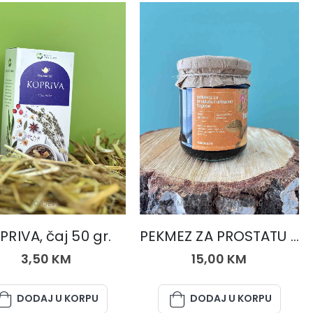
ČAJEVI
MED I MEDNE MJEŠAVINE
PRIVA, čaj 50 gr.
PEKMEZ ZA PROSTATU I URINARNE TEGOBE 250 gr.
3,50
KM
15,00
KM
DODAJ U KORPU
DODAJ U KORPU