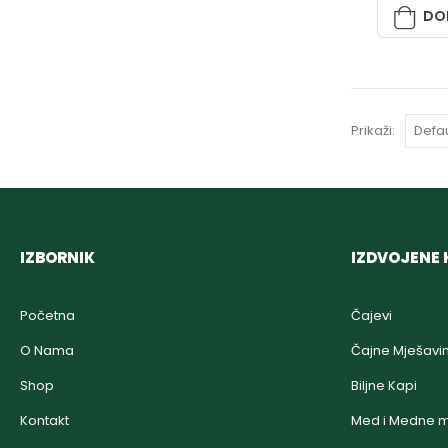
DO
Prikaži:
IZBORNIK
IZDVOJENE 
Početna
Čajevi
O Nama
Čajne Mješavi
Shop
Biljne Kapi
Kontakt
Med i Medne m