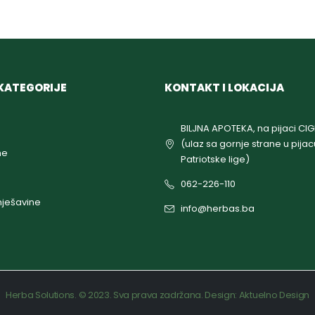
KATEGORIJE
KONTAKT I LOKACIJA
BILJNA APOTEKA, na pijaci CI
(ulaz sa gornje strane u pijac
ne
Patriotske lige)
062-226-110
ješavine
info@herbas.ba
Herba Solutions. © 2023. Sva prava zadržana. Design:
Aktuelno Design