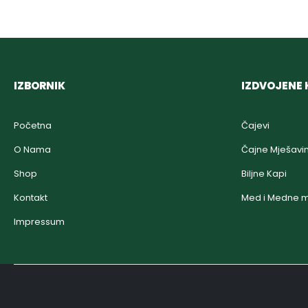
IZBORNIK
IZDVOJENE 
Početna
Čajevi
O Nama
Čajne Mješavi
Shop
Biljne Kapi
Kontakt
Med i Medne m
Impressum