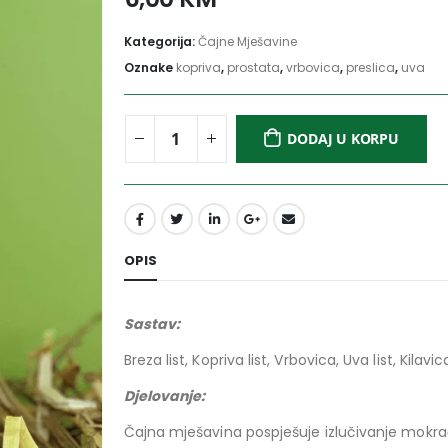
Kategorija:
Čajne Mješavine
Oznake
kopriva
,
prostata
,
vrbovica
,
preslica
,
uva
DODAJ U KORPU
OPIS
Sastav:
Breza list, Kopriva list, Vrbovica, Uva list, Kilavi
Djelovanje:
Čajna mješavina pospješuje izlučivanje mokr