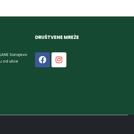
DRUŠTVENE MREŽE
GLANE Sarajevo
u od ulice