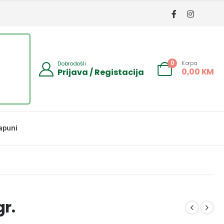
Korpa
0
Dobrodošli
0,00
KM
Prijava / Registacija
apuni
r.