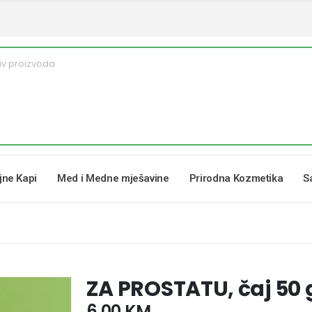
ljne Kapi
Med i Medne mješavine
Prirodna Kozmetika
S
ZA PROSTATU, čaj 50 g
6,00
KM