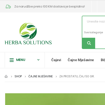
Za narudžbe preko 100 KM dostava je besplatna!
MENU
Čajevi
Čajne Mješavine
Bi
SHOP
ČAJNE MJEŠAVINE
ZA PROSTATU, ČAJ 50 GR.