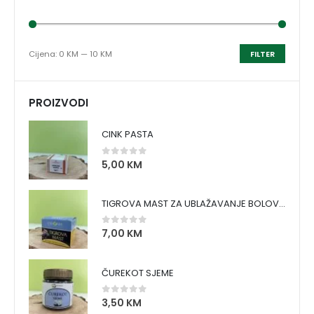
Cijena:
0 KM
—
10 KM
FILTER
PROIZVODI
CINK PASTA
5,00
KM
0
out of 5
TIGROVA MAST ZA UBLAŽAVANJE BOLOVA I ZAGRIJAVANJE MIŠIĆA
7,00
KM
0
out of 5
ČUREKOT SJEME
3,50
KM
0
out of 5