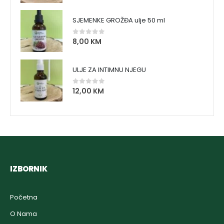
SJEMENKE GROŽĐA ulje 50 ml
8,00
KM
0
out of 5
ULJE ZA INTIMNU NJEGU
12,00
KM
0
out of 5
IZBORNIK
Početna
O Nama