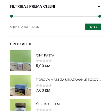
FILTRIRAJ PREMA CIJENI
Cijena:
0 KM
—
10 KM
FILTER
PROIZVODI
CINK PASTA
5,00
KM
0
out of 5
TIGROVA MAST ZA UBLAŽAVANJE BOLOVA I ZAGRIJAVANJE MIŠIĆA
7,00
KM
0
out of 5
ČUREKOT SJEME