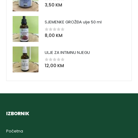
3,50
KM
0
out of 5
SJEMENKE GROŽĐA ulje 50 ml
8,00
KM
0
out of 5
ULJE ZA INTIMNU NJEGU
12,00
KM
0
out of 5
IZBORNIK
Početna