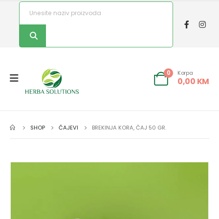
Korpa
0
0,00
KM
SHOP
ČAJEVI
BREKINJA KORA, ČAJ 50 GR.