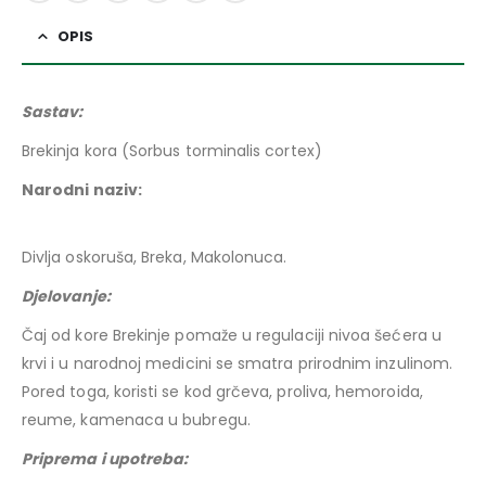
OPIS
Sastav:
Brekinja kora (Sorbus torminalis cortex)
Narodni naziv:
Divlja oskoruša, Breka, Makolonuca.
Djelovanje:
Čaj od kore Brekinje pomaže u regulaciji nivoa šećera u
krvi i u narodnoj medicini se smatra prirodnim inzulinom.
Pored toga, koristi se kod grčeva, proliva, hemoroida,
reume, kamenaca u bubregu.
Priprema i upotreba: