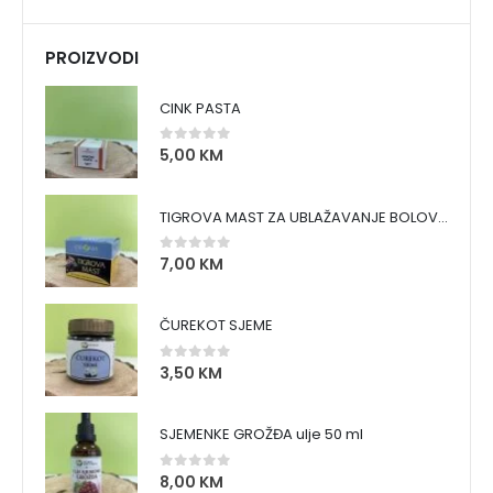
PROIZVODI
CINK PASTA
5,00
KM
0
out of 5
TIGROVA MAST ZA UBLAŽAVANJE BOLOVA I ZAGRIJAVANJE MIŠIĆA
7,00
KM
0
out of 5
ČUREKOT SJEME
3,50
KM
0
out of 5
SJEMENKE GROŽĐA ulje 50 ml
8,00
KM
0
out of 5