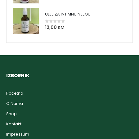
ULJE ZA INTIMNU NJEGU
12,00
KM
0
out of 5
IZBORNIK
Početna
O Nama
Shop
Kontakt
Impressum