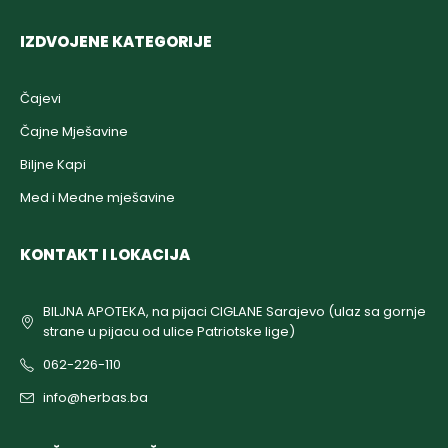
IZDVOJENE KATEGORIJE
Čajevi
Čajne Mješavine
Biljne Kapi
Med i Medne mješavine
KONTAKT I LOKACIJA
BILJNA APOTEKA, na pijaci CIGLANE Sarajevo (ulaz sa gornje
strane u pijacu od ulice Patriotske lige)
062-226-110
info@herbas.ba