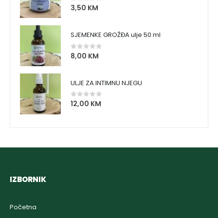
3,50
KM
0
out of 5
SJEMENKE GROŽĐA ulje 50 ml
8,00
KM
0
out of 5
ULJE ZA INTIMNU NJEGU
12,00
KM
0
out of 5
IZBORNIK
Početna