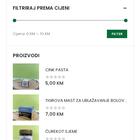
FILTRIRAJ PREMA CIJENI
Cijena:
0 KM
—
10 KM
FILTER
PROIZVODI
CINK PASTA
5,00
KM
0
out of 5
TIGROVA MAST ZA UBLAŽAVANJE BOLOVA I ZAGRIJAVANJE MIŠIĆA
7,00
KM
0
out of 5
ČUREKOT SJEME