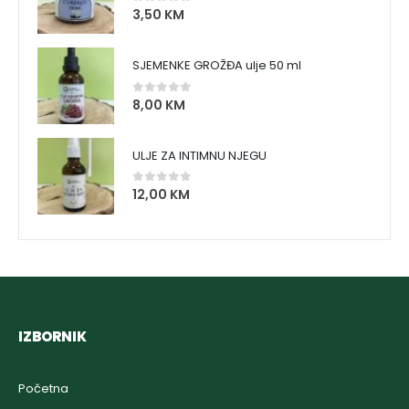
3,50
KM
0
out of 5
SJEMENKE GROŽĐA ulje 50 ml
8,00
KM
0
out of 5
ULJE ZA INTIMNU NJEGU
12,00
KM
0
out of 5
IZBORNIK
Početna