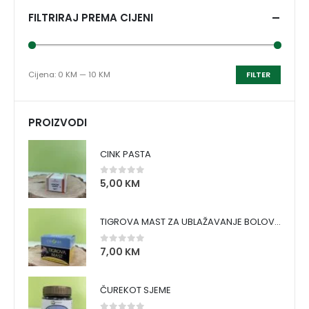
FILTRIRAJ PREMA CIJENI
Cijena:
0 KM
—
10 KM
FILTER
PROIZVODI
CINK PASTA
5,00
KM
0
out of 5
TIGROVA MAST ZA UBLAŽAVANJE BOLOVA I ZAGRIJAVANJE MIŠIĆA
7,00
KM
0
out of 5
ČUREKOT SJEME