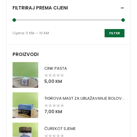
FILTRIRAJ PREMA CIJENI
Cijena:
0 KM
—
10 KM
FILTER
PROIZVODI
CINK PASTA
5,00
KM
0
out of 5
TIGROVA MAST ZA UBLAŽAVANJE BOLOVA I ZAGRIJAVANJE MIŠIĆA
7,00
KM
0
out of 5
ČUREKOT SJEME