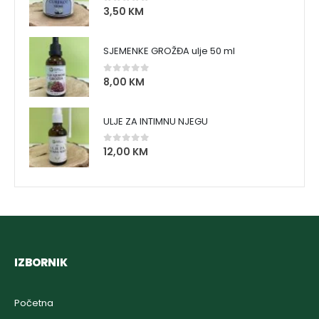
3,50
KM
0
out of 5
SJEMENKE GROŽĐA ulje 50 ml
8,00
KM
0
out of 5
ULJE ZA INTIMNU NJEGU
12,00
KM
0
out of 5
IZBORNIK
Početna