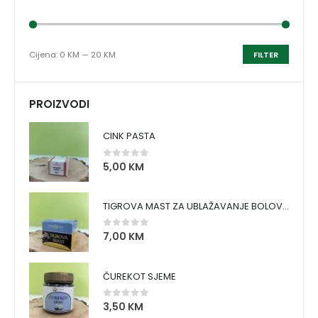
Cijena:
0 KM
—
20 KM
FILTER
PROIZVODI
CINK PASTA
5,00
KM
0
out of 5
TIGROVA MAST ZA UBLAŽAVANJE BOLOVA I ZAGRIJAVANJE MIŠIĆA
7,00
KM
0
out of 5
ČUREKOT SJEME
3,50
KM
0
out of 5