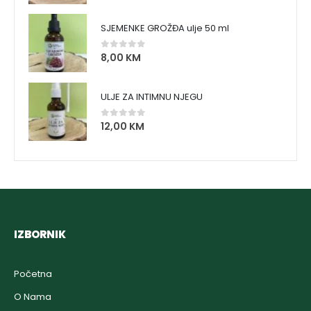
SJEMENKE GROŽĐA ulje 50 ml
8,00
KM
0
out of 5
ULJE ZA INTIMNU NJEGU
12,00
KM
0
out of 5
IZBORNIK
Početna
O Nama